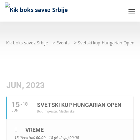
Tog
Nav
Kik boks savez Srbije
>
Events
>
Svetski kup Hungarian Open
JUN, 2023
15
18
SVETSKI KUP HUNGARIAN OPEN
JUN
Budimpešta, Mađarska
VREME
15 (četvrtak) 00:00 - 18 (Nedelja) 00:00