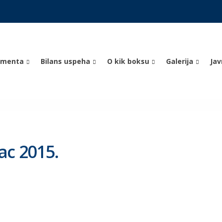
umenta
Bilans uspeha
O kik boksu
Galerija
Ja
ac 2015.