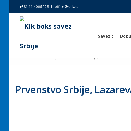
+381 11 4066 528
office@kick.rs
Savez
Dok
Kik boks savez Srbije
>
Prvenstvo Srbije, Lazarevac 2015.
Prvenstvo Srbije, Lazarev