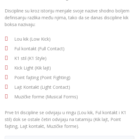
Discipline su kroz istoriju menjale svoje nazive shodno boljem
definisanju razlika među njima, tako da se danas discipline kik
boksa nazivaju:
Lou kik (Low Kick)
Ful kontakt (Full Contact)
K1 stil (K1 Style)
Kick Light (Kik lajt)
Point fajting (Point Fighting)
Lajt Kontakt (Light Contact)
Muzičke forme (Musical Forms)
Prve tri discipline se odvijaju u ringu (Lou kik, Ful kontakt i K1
stil) dok se ostale četiri odvijaju na tatamiju (Kik lajt, Point
fajting, Lajt kontakt, Muzičke forme).