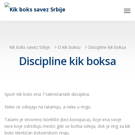
Tog
Nav
Kik boks savez Srbije
>
O kik boksu
>
Discipline kik boksa
Discipline kik boksa
Sport Kik boks ima 7 takmičarskih disciplina.
Neke se odvijaju na tatamiju, a neke u ringu.
Tatami je otvoreno borilište (bez konopaca), koje ima svoje
ivice koje određuju mesto gde se borba odvija, dok je ring za kik
boks identičan bokserskom ringu.