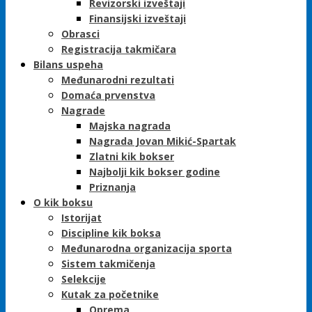
Revizorski izveštaji
Finansijski izveštaji
Obrasci
Registracija takmičara
Bilans uspeha
Međunarodni rezultati
Domaća prvenstva
Nagrade
Majska nagrada
Nagrada Jovan Mikić-Spartak
Zlatni kik bokser
Najbolji kik bokser godine
Priznanja
O kik boksu
Istorijat
Discipline kik boksa
Međunarodna organizacija sporta
Sistem takmičenja
Selekcije
Kutak za početnike
Oprema