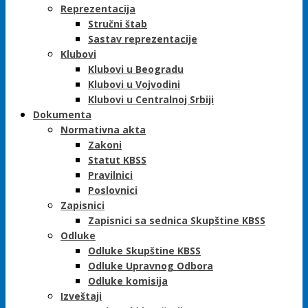
Reprezentacija
Stručni štab
Sastav reprezentacije
Klubovi
Klubovi u Beogradu
Klubovi u Vojvodini
Klubovi u Centralnoj Srbiji
Dokumenta
Normativna akta
Zakoni
Statut KBSS
Pravilnici
Poslovnici
Zapisnici
Zapisnici sa sednica Skupštine KBSS
Odluke
Odluke Skupštine KBSS
Odluke Upravnog Odbora
Odluke komisija
Izveštaji