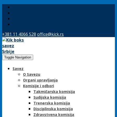
+381 11 4066 528
office@kick.rs
Toggle Navigation
Savez
O Savezu
Organi upravljanja
Komisije i odbori
Takmičarska komisija
Sudijska komisija
Trenerska komisija
Disciplinska komisija
Zdravstvena komisija