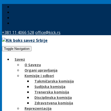
+381 11 4066 528
office@kick.rs
Toggle Navigation
Savez
O Savezu
Organi upravljanja
Komisije i odbori
Takmičarska komisija
Sudijska komisija
Trenerska komisija
Disciplinska komisija
Zdravstvena komisija
Reprezentacija