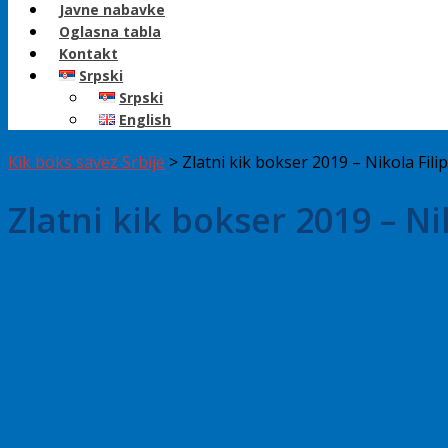
Javne nabavke
Oglasna tabla
Kontakt
Srpski
Srpski
English
Kik boks savez Srbije
>
Zlatni kik bokser 2019 – Nikola Fili
Zlatni kik bokser 2019 – Ni