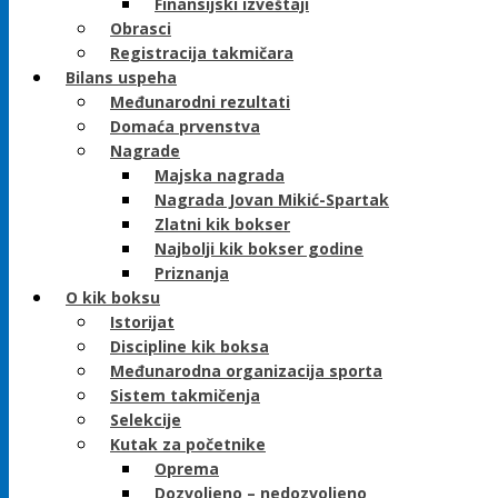
Finansijski izveštaji
Obrasci
Registracija takmičara
Bilans uspeha
Međunarodni rezultati
Domaća prvenstva
Nagrade
Majska nagrada
Nagrada Jovan Mikić-Spartak
Zlatni kik bokser
Najbolji kik bokser godine
Priznanja
O kik boksu
Istorijat
Discipline kik boksa
Međunarodna organizacija sporta
Sistem takmičenja
Selekcije
Kutak za početnike
Oprema
Dozvoljeno – nedozvoljeno