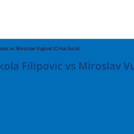
povic vs Miroslav Vujovic (Crna Gora)
kola Filipovic vs Miroslav V