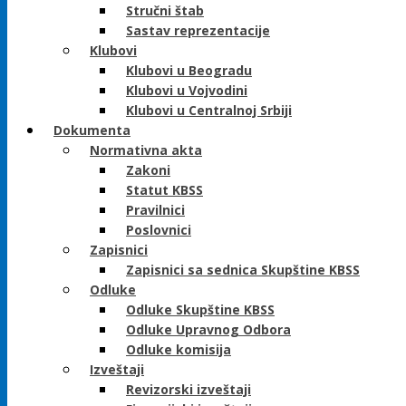
Stručni štab
Sastav reprezentacije
Klubovi
Klubovi u Beogradu
Klubovi u Vojvodini
Klubovi u Centralnoj Srbiji
Dokumenta
Normativna akta
Zakoni
Statut KBSS
Pravilnici
Poslovnici
Zapisnici
Zapisnici sa sednica Skupštine KBSS
Odluke
Odluke Skupštine KBSS
Odluke Upravnog Odbora
Odluke komisija
Izveštaji
Revizorski izveštaji