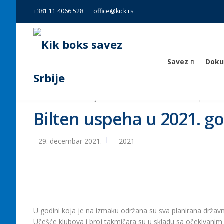
+381 11 4066 528
office@kick.rs
Savez
Dok
Kik boks savez Srbije
>
Vesti
>
2021
>
Bilten uspeha u 
Bilten uspeha u 2021. go
29. decembar 2021.
2021
U godini koja je na izmaku održana su sva planirana državna p
Učešće klubova i broj takmičara su u skladu sa očekivani