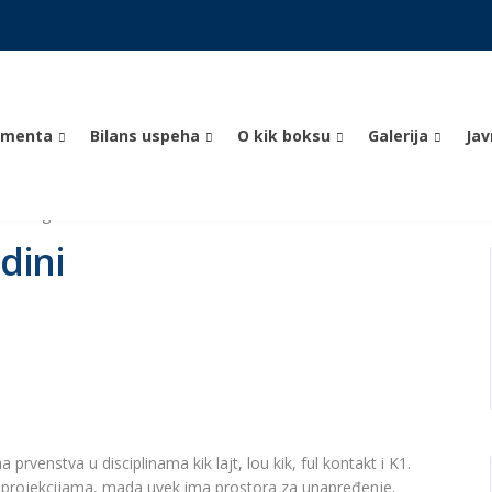
umenta
Bilans uspeha
O kik boksu
Galerija
Ja
2021. godini
dini
rvenstva u disciplinama kik lajt, lou kik, ful kontakt i K1.
m projekcijama, mada uvek ima prostora za unapređenje.