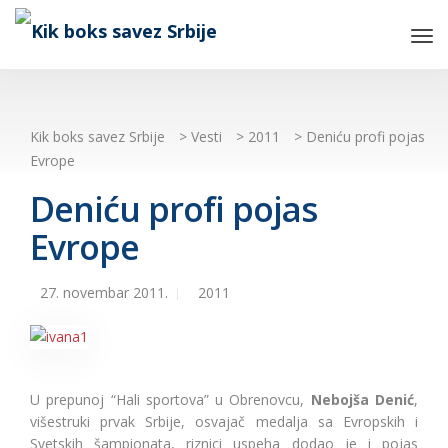
Tog
Nav
Kik boks savez Srbije
>
Vesti
>
2011
>
Deniću profi pojas
Evrope
Deniću profi pojas
Evrope
27. novembar 2011.
2011
U prepunoj “Hali sportova” u Obrenovcu,
Nebojša Denić
,
višestruki prvak Srbije, osvajač medalja sa Evropskih i
Svetskih šampionata, riznici uspeha dodao je i pojas