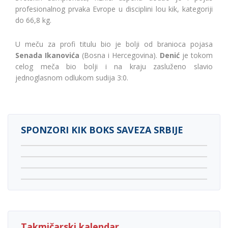
profesionalnog prvaka Evrope u disciplini lou kik, kategoriji
do 66,8 kg.
U meču za profi titulu bio je bolji od branioca pojasa
Senada Ikanovića
(Bosna i Hercegovina).
Denić
je tokom
celog meča bio bolji i na kraju zasluženo slavio
jednoglasnom odlukom sudija 3:0.
SPONZORI KIK BOKS SAVEZA SRBIJE
Takmičarski kalendar