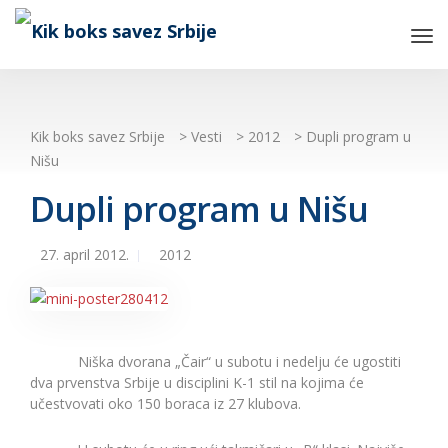
Tog
Nav
Kik boks savez Srbije
>
Vesti
>
2012
>
Dupli program u
Nišu
Dupli program u Nišu
27. april 2012.
2012
Niška dvorana „Čair“ u subotu i nedelju će ugostiti
dva prvenstva Srbije u disciplini K-1 stil na kojima će
učestvovati oko 150 boraca iz 27 klubova.