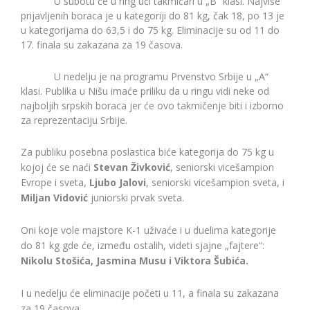
U subotu će u ring ući takmičari u „B“ klasi. Najviše
prijavljenih boraca je u kategoriji do 81 kg, čak 18, po 13 je
u kategorijama do 63,5 i do 75 kg. Eliminacije su od 11 do
17. finala su zakazana za 19 časova.
U nedelju je na programu Prvenstvo Srbije u „A“
klasi. Publika u Nišu imaće priliku da u ringu vidi neke od
najboljih srpskih boraca jer će ovo takmičenje biti i izborno
za reprezentaciju Srbije.
Za publiku posebna poslastica biće kategorija do 75 kg u
kojoj će se naći
Stevan Živković
, seniorski vicešampion
Evrope i sveta,
Ljubo Jalovi
, seniorski vicešampion sveta, i
Miljan Vidović
juniorski prvak sveta.
Oni koje vole majstore K-1 uživaće i u duelima kategorije
do 81 kg gde će, između ostalih, videti sjajne „fajtere“:
Nikolu Stošića, Jasmina Musu i Viktora Šubića.
I u nedelju će eliminacije početi u 11, a finala su zakazana
za 19 časova
.