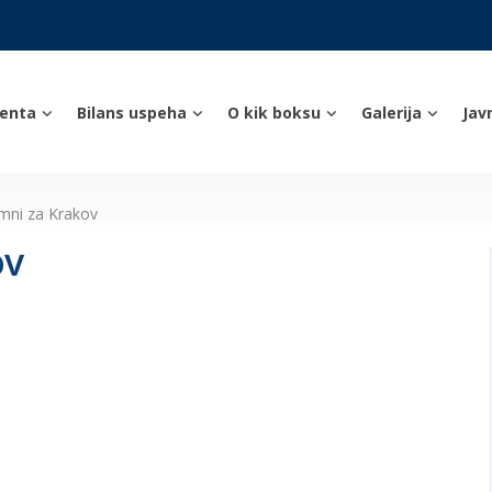
enta
Bilans uspeha
O kik boksu
Galerija
Jav
emni za Krakov
ov