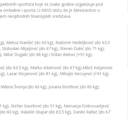
pektivnih sportista koje se svake godine organizuje pod
a omladine i sporta. U KBSS ističu da je Ministarstvo u
jem neophodnih finansijskih sredstava.
kg), Aleksa Stanišić (do 60 kg), Radomir Nedeljković (do 63,5
 Slobodan Mijajlović (do 67 kg), Stevan Dukić (do 71 kg),
 Mitar Dugalić (do 86 kg) i Srđan Aleksić (+91 kg).
ić (do 63,5 kg), Marko Adamović (do 67 kg),Miloš Keljanović
kg), Lazar Stojanović (do 81 kg), Mihajlo Kecojević (+91 kg).
 Milena Švonja (do 60 kg), Jovana Đorđević (do 60 kg),
1 kg), Stefan Gavrilović (do 51 kg), Nemanja Dobrosavljević
do 60 kg), Vukašin Stupar (do 63,5 kg), Danilo Ratkić (do 67