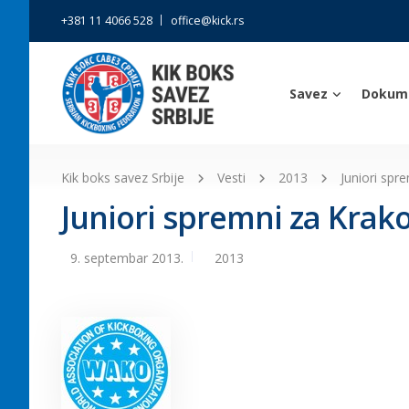
+381 11 4066 528
office@kick.rs
Savez
Dokum
Kik boks savez Srbije
Vesti
2013
Juniori spr
Juniori spremni za Krak
9. septembar 2013.
2013