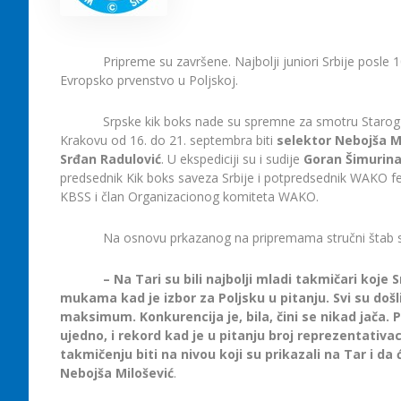
Pripreme su završene. Najbolji juniori Srbije posle
Evropsko prvenstvo u Poljskoj.
Srpske kik boks nade su spremne za smotru Starog k
Krakovu od 16. do 21. septembra biti
selektor Nebojša M
Srđan Radulović
. U ekspediciji su i sudije
Goran Šimurina
predsednik Kik boks saveza Srbije i potpredsednik WAKO fed
KBSS i član Organizacionog komiteta WAKO.
Na osnovu prkazanog na pripremama stručni štab s
– Na Tari su bili najbolji mladi takmičari koje 
mukama kad je izbor za Poljsku u pitanju. Svi su došl
maksimum. Konkurencija je, bila, čini se nikad jača. 
ujedno, i rekord kad je u pitanju broj reprezentativ
takmičenju biti na nivou koji su prikazali na Tar i da 
Nebojša Milošević
.