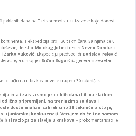
 10 paklenih dana na Tari spremni su za izazove koje donosi
ontinenta, a ekspedicija broji 30 takmičara. Sa njima će u
ilošević
, direktor
Miodrag Jotić
i treneri
Neven Dondur i
 i Žarko Vuković.
Ekspediciju predvodi dr
Borislav Pelević
,
eracije, a u njoj je i
Srđan Bugarčić
, generalni sekretar
e odlučio da u Krakov povede ukupno 30 takmičara.
Srbija ima i zaista smo proteklih dana bili na slatkim
i odlično pripremljeni, na treninzima su davali
Posle dosta analiza izabrali smo 30 takmičara što je,
aca u juniorskoj konkurenciji. Verujem da će i na samom
će biti razloga za slavlje u Krakovu –
prokomentarisao je