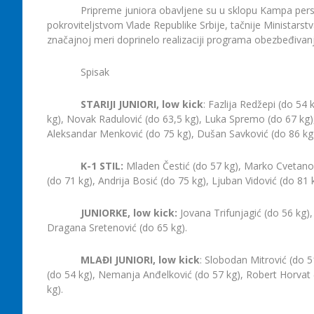
Pripreme juniora obavljene su u sklopu Kampa pers
pokroviteljstvom Vlade Republike Srbije, tačnije Ministarstv
značajnoj meri doprinelo realizaciji programa obezbeđivan
Spisak
STARIJI JUNIORI, low kick
: Fazlija Redžepi (do 54 
kg), Novak Radulović (do 63,5 kg), Luka Spremo (do 67 kg),
Aleksandar Menković (do 75 kg), Dušan Savković (do 86 kg),
K-1 STIL:
Mladen Čestić (do 57 kg), Marko Cvetanov
(do 71 kg), Andrija Bosić (do 75 kg), Ljuban Vidović (do 81 
JUNIORKE, low kick:
Jovana Trifunjagić (do 56 kg),
Dragana Sretenović (do 65 kg).
MLAĐI JUNIORI, low kick
: Slobodan Mitrović (do 5
(do 54 kg), Nemanja Anđelković (do 57 kg), Robert Horvat (
kg).