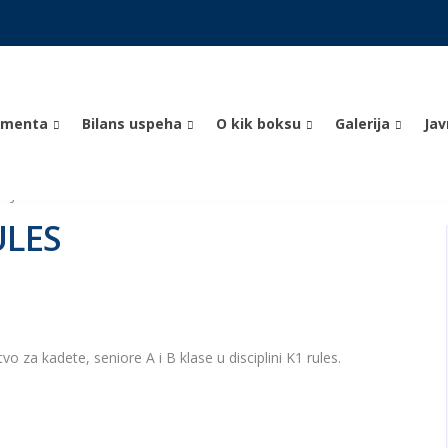
umenta
Bilans uspeha
O kik boksu
Galerija
Ja
IJE K1 RULES
ULES
 za kadete, seniore A i B klase u disciplini K1 rules.