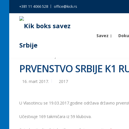
+381 11 4066 528
office@kick.rs
Savez
Dok
Kik boks savez Srbije
>
Vesti
>
2017
>
PRVENSTVO SRB
PRVENSTVO SRBIJE K1 R
16. mart 2017.
2017
U Vlasotincu se 19.03.2017.godine održava državno prvenstvo
Učestvuje 169 takmičara iz 59 klubova.