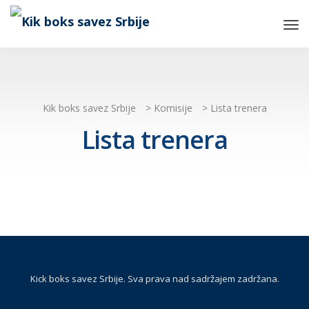
Tog
Nav
Kik boks savez Srbije
>
Komisije
>
Lista trenera
Lista trenera
Kick boks savez Srbije. Sva prava nad sadržajem zadržana.