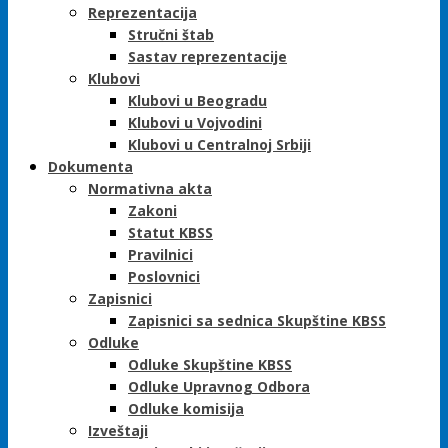
Reprezentacija
Stručni štab
Sastav reprezentacije
Klubovi
Klubovi u Beogradu
Klubovi u Vojvodini
Klubovi u Centralnoj Srbiji
Dokumenta
Normativna akta
Zakoni
Statut KBSS
Pravilnici
Poslovnici
Zapisnici
Zapisnici sa sednica Skupštine KBSS
Odluke
Odluke Skupštine KBSS
Odluke Upravnog Odbora
Odluke komisija
Izveštaji