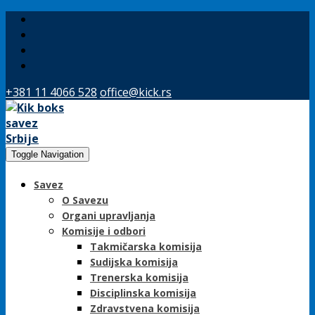
+381 11 4066 528
office@kick.rs
Toggle Navigation
Savez
O Savezu
Organi upravljanja
Komisije i odbori
Takmičarska komisija
Sudijska komisija
Trenerska komisija
Disciplinska komisija
Zdravstvena komisija