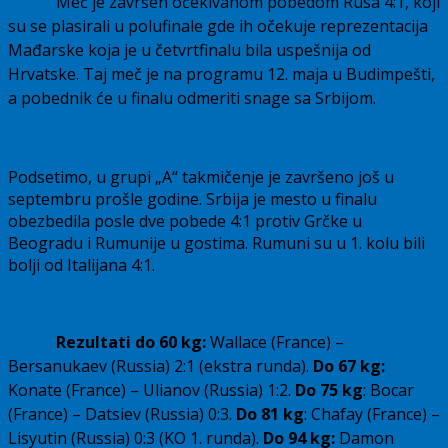
Meč je završen očekivanom pobedom Rusa 4:1, koji
su se plasirali u polufinale gde ih očekuje reprezentacija
Mađarske koja je u četvrtfinalu bila uspešnija od
Hrvatske. Taj meč je na programu 12. maja u Budimpešti,
a pobednik će u finalu odmeriti snage sa Srbijom.
Podsetimo, u grupi „A“ takmičenje je završeno još u
septembru prošle godine. Srbija je mesto u finalu
obezbedila posle dve pobede 4:1 protiv Grčke u
Beogradu i Rumunije u gostima. Rumuni su u 1. kolu bili
bolji od Italijana 4:1.
Rezultati do 60 kg:
Wallace (France) –
Bersanukaev (Russia) 2:1 (ekstra runda).
Do 67 kg:
Konate (France) – Ulianov (Russia) 1:2.
Do 75 kg
: Bocar
(France) – Datsiev (Russia) 0:3.
Do 81 kg
: Chafay (France) –
Lisyutin (Russia) 0:3 (KO 1. runda).
Do 94 kg:
Damon