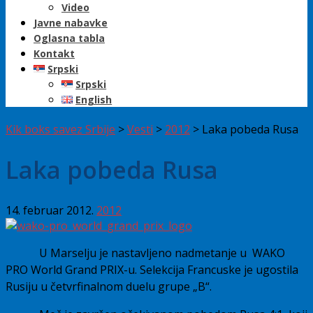
Video
Javne nabavke
Oglasna tabla
Kontakt
Srpski
Srpski
English
Kik boks savez Srbije
>
Vesti
>
2012
>
Laka pobeda Rusa
Laka pobeda Rusa
14. februar 2012.
2012
U Marselju je nastavljeno nadmetanje u WAKO
PRO World Grand PRIX-u. Selekcija Francuske je ugostila
Rusiju u četvrfinalnom duelu grupe „B“.