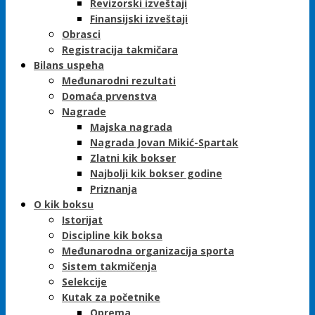
Revizorski izveštaji
Finansijski izveštaji
Obrasci
Registracija takmičara
Bilans uspeha
Međunarodni rezultati
Domaća prvenstva
Nagrade
Majska nagrada
Nagrada Jovan Mikić-Spartak
Zlatni kik bokser
Najbolji kik bokser godine
Priznanja
O kik boksu
Istorijat
Discipline kik boksa
Međunarodna organizacija sporta
Sistem takmičenja
Selekcije
Kutak za početnike
Oprema