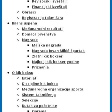
Revizorski izveštaji
Finansijski izveštaji
Obrasci
Registracija takmičara
Bilans uspeha
Međunarodni rezultati
Domaća prvenstva
Nagrade
Majska nagrada
Nagrada Jovan Mikić-Spartak
Zlatni kik bokser
Najbolji kik bokser godine
Priznanja
O kik boksu
Istorijat
Discipline kik boksa
Međunarodna organizacija sporta
Sistem takmičenja
Selekcije
Kutak za početnike
Oprema