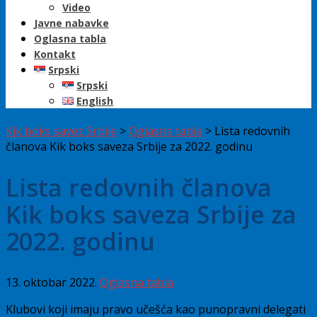
Video
Javne nabavke
Oglasna tabla
Kontakt
Srpski
Srpski
English
Kik boks savez Srbije
>
Oglasna tabla
>
Lista redovnih
članova Kik boks saveza Srbije za 2022. godinu
Lista redovnih članova
Kik boks saveza Srbije za
2022. godinu
13. oktobar 2022.
Oglasna tabla
Klubovi koji imaju pravo učešća kao punopravni delegati