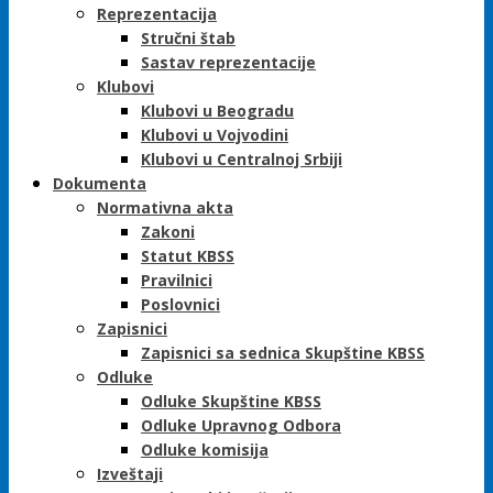
Reprezentacija
Stručni štab
Sastav reprezentacije
Klubovi
Klubovi u Beogradu
Klubovi u Vojvodini
Klubovi u Centralnoj Srbiji
Dokumenta
Normativna akta
Zakoni
Statut KBSS
Pravilnici
Poslovnici
Zapisnici
Zapisnici sa sednica Skupštine KBSS
Odluke
Odluke Skupštine KBSS
Odluke Upravnog Odbora
Odluke komisija
Izveštaji