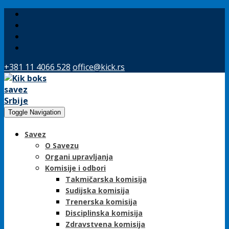
+381 11 4066 528
office@kick.rs
Toggle Navigation
Savez
O Savezu
Organi upravljanja
Komisije i odbori
Takmičarska komisija
Sudijska komisija
Trenerska komisija
Disciplinska komisija
Zdravstvena komisija