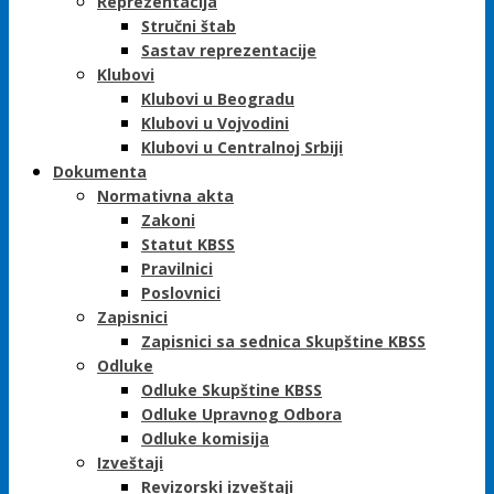
Reprezentacija
Stručni štab
Sastav reprezentacije
Klubovi
Klubovi u Beogradu
Klubovi u Vojvodini
Klubovi u Centralnoj Srbiji
Dokumenta
Normativna akta
Zakoni
Statut KBSS
Pravilnici
Poslovnici
Zapisnici
Zapisnici sa sednica Skupštine KBSS
Odluke
Odluke Skupštine KBSS
Odluke Upravnog Odbora
Odluke komisija
Izveštaji
Revizorski izveštaji