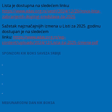
Lista je dostupna na sledećem linku:
https://www.adas.org.rs/vesti/2024/12/26/nova-lista-
zabranjenih-doping-sredstava-za-2025
Sažetak najznačajnijih izmena u Listi za 2025. godinu
dostupan je na sledećem
linku:
https://www.adas.org.rs/wp-
content/uploads/2024/12/Lista-za-2025-izmene.pdf
SPONZORI KIK BOKS SAVEZA SRBIJE
MEĐUNARODNI DAN KIK BOKSA