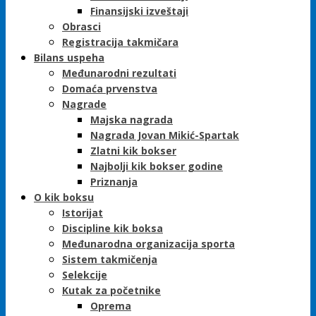
Finansijski izveštaji
Obrasci
Registracija takmičara
Bilans uspeha
Međunarodni rezultati
Domaća prvenstva
Nagrade
Majska nagrada
Nagrada Jovan Mikić-Spartak
Zlatni kik bokser
Najbolji kik bokser godine
Priznanja
O kik boksu
Istorijat
Discipline kik boksa
Međunarodna organizacija sporta
Sistem takmičenja
Selekcije
Kutak za početnike
Oprema