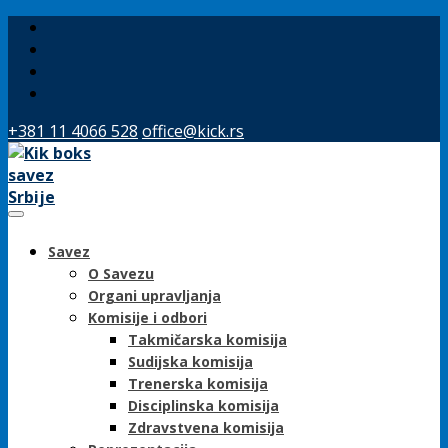
+381 11 4066 528
office@kick.rs
Toggle Navigation
Savez
O Savezu
Organi upravljanja
Komisije i odbori
Takmičarska komisija
Sudijska komisija
Trenerska komisija
Disciplinska komisija
Zdravstvena komisija