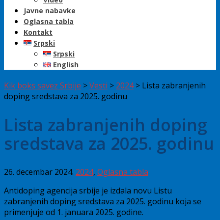
Javne nabavke
Oglasna tabla
Kontakt
Srpski
Srpski
English
Kik boks savez Srbije
>
Vesti
>
2024
>
Lista zabranjenih
doping sredstava za 2025. godinu
Lista zabranjenih doping
sredstava za 2025. godinu
26. decembar 2024.
2024
,
Oglasna tabla
Antidoping agencija srbije je izdala novu Listu
zabranjenih doping sredstava za 2025. godinu koja se
primenjuje od 1. januara 2025. godine.