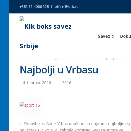
+381 11 4066 528
office@kick.rs
Savez
Dok
Kik boks savez Srbije
>
Vesti
>
2016
>
Najbolji u Vrbas
Najbolji u Vrbasu
4. februar 2016.
2016
U Skupštini opštine Vrbas uručene su nagrade najboljim sp
na izmaku, a koje je izabrala komisija Saveza sportova.