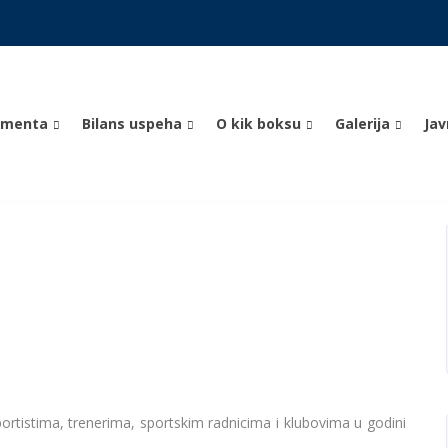
umenta
Bilans uspeha
O kik boksu
Galerija
Ja
u
ortistima, trenerima, sportskim radnicima i klubovima u godini