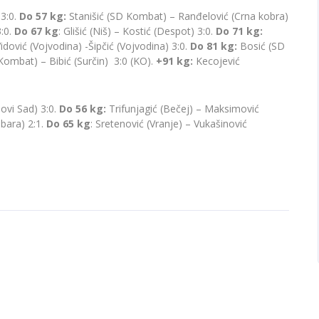
 3:0.
Do 57 kg:
Stanišić (SD Kombat) – Ranđelović (Crna kobra)
:0.
Do 67 kg
: Glišić (Niš) – Kostić (Despot) 3:0.
Do 71 kg:
idović (Vojvodina) -Šipčić (Vojvodina) 3:0.
Do 81 kg:
Bosić (SD
ombat) – Bibić (Surčin) 3:0 (KO).
+91 kg:
Kecojević
ovi Sad) 3:0.
Do 56 kg:
Trifunjagić (Bečej) – Maksimović
bara) 2:1.
Do 65 kg
: Sretenović (Vranje) – Vukašinović