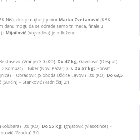
K Niš), dok je najbolji junior
Marko Cvetanović
(KBK
dnom danu mogu da se odrade samo tri meča, finale u
) i
Mijailović
(Vojvodina) je odloženo.
Bektašević (Vranje) 3:0 (KO).
Do 47 kg
: Gavrilović (Despot) –
D Kombat) – Biber (Novi Pazar) 3:0
. Do 57 kg:
Horvat
jnica) – Obradović (Sloboda Užćice Lavovi) 3:0 (KO).
Do 63,5
ć (Surčin) – Stanković (Radnički) 2:1.
 (Kolubara) 3:0 (KO).
Do 55 kg:
Ignjatović (Vlasotince) –
otović (Grocka) 3:0.