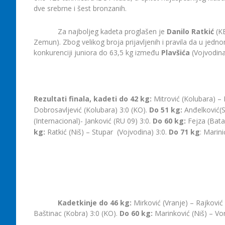
dve srebrne i šest bronzanih.
Za najboljeg kadeta proglašen je
Danilo Ratkić
(KB
Zemun). Zbog velikog broja prijavljenih i pravila da u je
konkurenciji juniora do 63,5 kg između
Plavšića
(Vojvodina
Rezultati finala, kadeti do 42 kg:
Mitrović (Kolubara) – 
Dobrosavljević (Kolubara) 3:0 (KO).
Do 51 kg:
Anđelković(S
(Internacional)- Janković (RU 09) 3:0.
Do 60 kg:
Fejza (Bata
kg:
Ratkić (Niš) – Stupar (Vojvodina) 3:0.
Do 71 kg
: Marini
Kadetkinje do 46 kg:
Mirković (Vranje) – Rajković
Baštinac (Kobra) 3:0 (KO).
Do 60 kg:
Marinković (Niš) – Vor