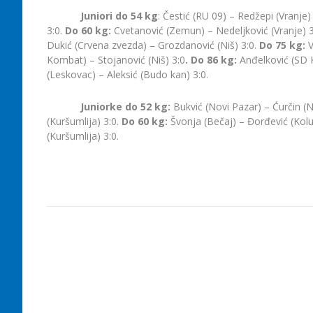
Juniori do 54 kg
: Čestić (RU 09) – Redžepi (Vranje)
3:0.
Do 60 kg:
Cvetanović (Zemun) – Nedeljković (Vranje) 3
Dukić (Crvena zvezda) – Grozdanović (Niš) 3:0.
Do 75 kg:
V
Kombat) – Stojanović (Niš) 3:0
. Do 86 kg:
Anđelković (SD K
(Leskovac) – Aleksić (Budo kan) 3:0.
Juniorke do 52 kg:
Bukvić (Novi Pazar) – Ćurčin (N
(Kuršumlija) 3:0.
Do 60 kg:
Švonja (Bečaj) – Đorđević (Kolu
(Kuršumlija) 3:0.