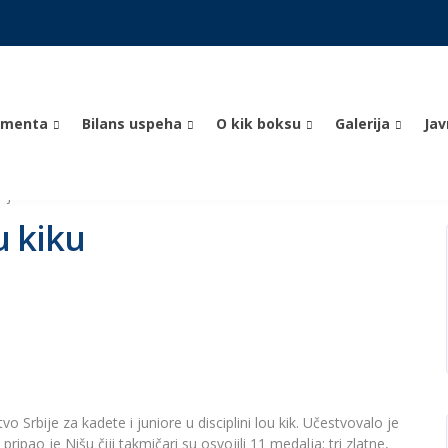
umenta
Bilans uspeha
O kik boksu
Galerija
Ja
ije u lou kiku
u kiku
o Srbije za kadete i juniore u disciplini lou kik. Učestvovalo je
ripao je Nišu čiji takmičari su osvojili 11 medalja: tri zlatne,