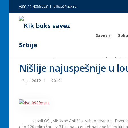
+381 11 4066 528
office@kick.rs
Savez
Dok
Kik boks savez Srbije
>
Vesti
>
2012
>
Nišlije najuspešn
Nišlije najuspešnije u lo
2. jul 2012.
2012
U sali OŠ „Miroslav Antić“ u Nišu održano je Prvenstv
oko 120 takmičara iz 31 kluba, a epitet najuspešnijeg kluba p