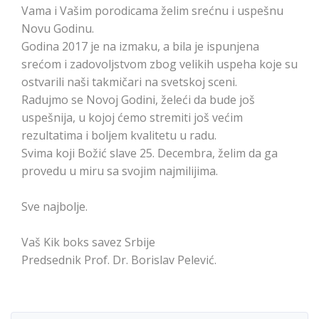
Vama i Vašim porodicama želim srećnu i uspešnu
Novu Godinu.
Godina 2017 je na izmaku, a bila je ispunjena
srećom i zadovoljstvom zbog velikih uspeha koje su
ostvarili naši takmičari na svetskoj sceni.
Radujmo se Novoj Godini, želeći da bude još
uspešnija, u kojoj ćemo stremiti još većim
rezultatima i boljem kvalitetu u radu.
Svima koji Božić slave 25. Decembra, želim da ga
provedu u miru sa svojim najmilijima.
Sve najbolje.
Vaš Kik boks savez Srbije
Predsednik Prof. Dr. Borislav Pelević.