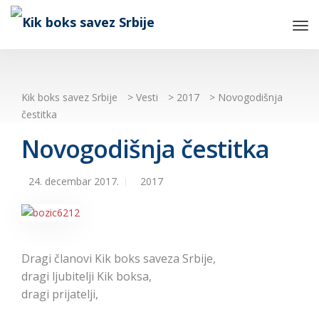
Tog
Nav
Kik boks savez Srbije
>
Vesti
>
2017
>
Novogodišnja
čestitka
Novogodišnja čestitka
24. decembar 2017.
2017
Dragi članovi Kik boks saveza Srbije,
dragi ljubitelji Kik boksa,
dragi prijatelji,