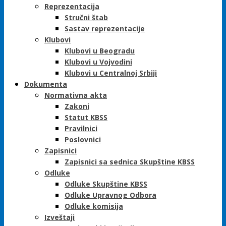
Reprezentacija
Stručni štab
Sastav reprezentacije
Klubovi
Klubovi u Beogradu
Klubovi u Vojvodini
Klubovi u Centralnoj Srbiji
Dokumenta
Normativna akta
Zakoni
Statut KBSS
Pravilnici
Poslovnici
Zapisnici
Zapisnici sa sednica Skupštine KBSS
Odluke
Odluke Skupštine KBSS
Odluke Upravnog Odbora
Odluke komisija
Izveštaji