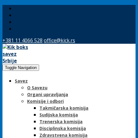
+381 11 4066 528
office@kick.rs
Toggle Navigation
Savez
O Savezu
Organi upravljanja
Komisije i odbori
Takmičarska komisija
Sudijska komisija
Trenerska komisija
Disciplinska komisija
Zdravstvena komisija