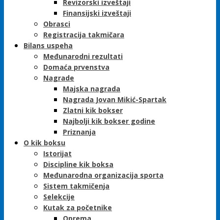
Revizorski izveštaji
Finansijski izveštaji
Obrasci
Registracija takmičara
Bilans uspeha
Međunarodni rezultati
Domaća prvenstva
Nagrade
Majska nagrada
Nagrada Jovan Mikić-Spartak
Zlatni kik bokser
Najbolji kik bokser godine
Priznanja
O kik boksu
Istorijat
Discipline kik boksa
Međunarodna organizacija sporta
Sistem takmičenja
Selekcije
Kutak za početnike
Oprema