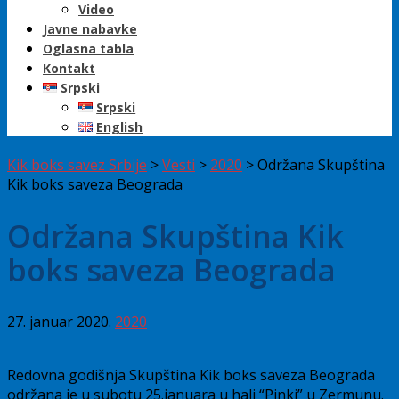
Video
Javne nabavke
Oglasna tabla
Kontakt
Srpski
Srpski
English
Kik boks savez Srbije
>
Vesti
>
2020
>
Održana Skupština
Kik boks saveza Beograda
Održana Skupština Kik
boks saveza Beograda
27. januar 2020.
2020
Redovna godišnja Skupština Kik boks saveza Beograda
održana je u subotu 25.januara u hali “Pinki” u Zermunu.