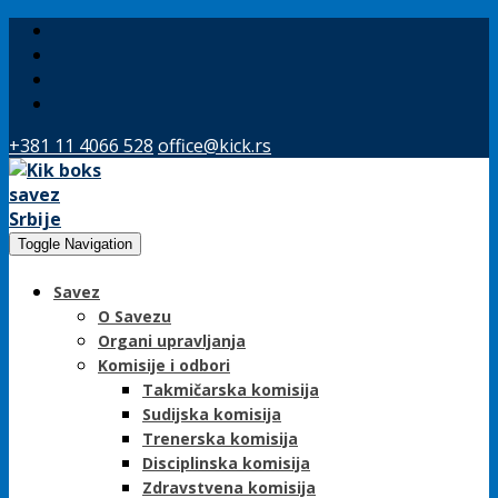
+381 11 4066 528
office@kick.rs
Toggle Navigation
Savez
O Savezu
Organi upravljanja
Komisije i odbori
Takmičarska komisija
Sudijska komisija
Trenerska komisija
Disciplinska komisija
Zdravstvena komisija