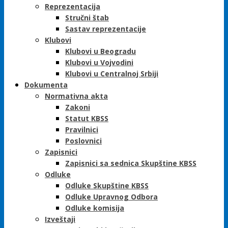
Reprezentacija
Stručni štab
Sastav reprezentacije
Klubovi
Klubovi u Beogradu
Klubovi u Vojvodini
Klubovi u Centralnoj Srbiji
Dokumenta
Normativna akta
Zakoni
Statut KBSS
Pravilnici
Poslovnici
Zapisnici
Zapisnici sa sednica Skupštine KBSS
Odluke
Odluke Skupštine KBSS
Odluke Upravnog Odbora
Odluke komisija
Izveštaji