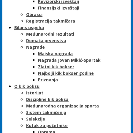
Revizorski izveštaji
Finansijski izveštaji
Obrasci
Registracija takmičara
Bilans uspeha
Međunarodni rezultati
Domaća prvenstva
Nagrade
Majska nagrada
Nagrada Jovan Mikić-Spartak
Zlatni kik bokser
Najbolji kik bokser godine
Priznanja
O kik boksu
Istorijat
Discipline kik boksa
Međunarodna organizacija sporta
Sistem takmičenja
Selekcije
Kutak za početnike
Oprema