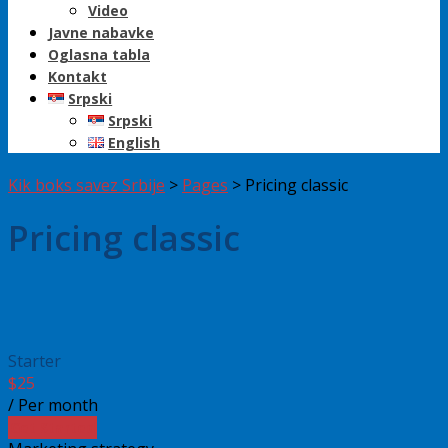
Video
Javne nabavke
Oglasna tabla
Kontakt
Srpski
Srpski
English
Kik boks savez Srbije
>
Pages
>
Pricing classic
Pricing classic
Starter
$
25
/ Per month
Get Started