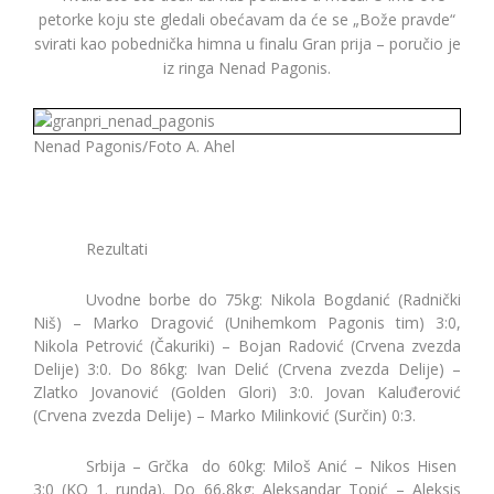
petorke koju ste gledali obećavam da će se „Bože pravde“
svirati kao pobednička himna u finalu Gran prija – poručio je
iz ringa Nenad Pagonis.
Nenad Pagonis/Foto A. Ahel
Rezultati
Uvodne borbe do 75kg: Nikola Bogdanić (Radnički
Niš) – Marko Dragović (Unihemkom Pagonis tim) 3:0,
Nikola Petrović (Čakuriki) – Bojan Radović (Crvena zvezda
Delije) 3:0. Do 86kg: Ivan Delić (Crvena zvezda Delije) –
Zlatko Jovanović (Golden Glori) 3:0. Jovan Kaluđerović
(Crvena zvezda Delije) – Marko Milinković (Surčin) 0:3.
Srbija – Grčka do 60kg: Miloš Anić – Nikos Hisen
3:0 (KO 1. runda). Do 66,8kg: Aleksandar Topić – Aleksis