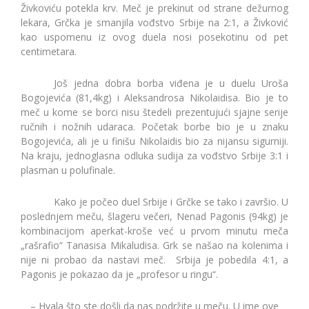
Živkoviću potekla krv. Meč je prekinut od strane dežurnog
lekara, Grčka je smanjila vođstvo Srbije na 2:1, a Živković
kao uspomenu iz ovog duela nosi posekotinu od pet
centimetara.
Još jedna dobra borba viđena je u duelu Uroša
Bogojevića (81,4kg) i Aleksandrosa Nikolaidisa. Bio je to
meč u kome se borci nisu štedeli prezentujući sjajne serije
ručnih i nožnih udaraca. Početak borbe bio je u znaku
Bogojevića, ali je u finišu Nikolaidis bio za nijansu sigurniji.
Na kraju, jednoglasna odluka sudija za vođstvo Srbije 3:1 i
plasman u polufinale.
Kako je počeo duel Srbije i Grčke se tako i završio. U
poslednjem meču, šlageru večeri, Nenad Pagonis (94kg) je
kombinacijom aperkat-kroše već u prvom minutu meča
„rašrafio“ Tanasisa Mikaludisa. Grk se našao na kolenima i
nije ni probao da nastavi meč. Srbija je pobedila 4:1, a
Pagonis je pokazao da je „profesor u ringu“.
– Hvala što ste došli da nas podržite u meču. U ime ove