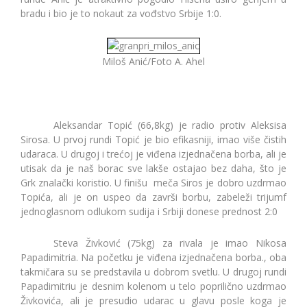
bradu i bio je to nokaut za vođstvo Srbije 1:0.
Miloš Anić/Foto A. Ahel
Aleksandar Topić (66,8kg) je radio protiv Aleksisa
Sirosa. U prvoj rundi Topić je bio efikasniji, imao više čistih
udaraca. U drugoj i trećoj je viđena izjednačena borba, ali je
utisak da je naš borac sve lakše ostajao bez daha, što je
Grk znalački koristio. U finišu meča Siros je dobro uzdrmao
Topića, ali je on uspeo da završi borbu, zabeleži trijumf
jednoglasnom odlukom sudija i Srbiji donese prednost 2:0
Steva Živković (75kg) za rivala je imao Nikosa
Papadimitria. Na početku je viđena izjednačena borba., oba
takmičara su se predstavila u dobrom svetlu. U drugoj rundi
Papadimitriu je desnim kolenom u telo poprilično uzdrmao
Živkovića, ali je presudio udarac u glavu posle koga je