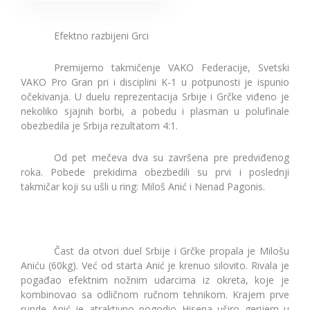
Efektno razbijeni Grci
Premijerno takmičenje VAKO Federacije, Svetski
VAKO Pro Gran pri i disciplini K-1 u potpunosti je ispunio
očekivanja. U duelu reprezentacija Srbije i Grčke viđeno je
nekoliko sjajnih borbi, a pobedu i plasman u polufinale
obezbedila je Srbija rezultatom 4:1.
Od pet mečeva dva su završena pre predviđenog
roka. Pobede prekidima obezbedili su prvi i poslednji
takmičar koji su ušli u ring: Miloš Anić i Nenad Pagonis.
Čast da otvori duel Srbije i Grčke propala je Milošu
Aniću (60kg). Već od starta Anić je krenuo silovito. Rivala je
pogađao efektnim nožnim udarcima iz okreta, koje je
kombinovao sa odličnom ručnom tehnikom. Krajem prve
runde Anić je atraktivno pogodio Hisena uširo gerijem u