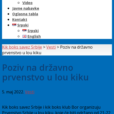
Video
Javne nabavke
Oglasna tabla
Kontakt
Srpski
Srpski
English
Kik boks savez Srbije
>
Vesti
>
Poziv na državno
prvenstvo u lou kiku
Poziv na državno
prvenstvo u lou kiku
5. maj 2022.
Vesti
Kik boks savez Srbije i kik boks klub Bor organizuju
Prvenstvo Srbije u lou kiku, koje će biti održano od 21-22