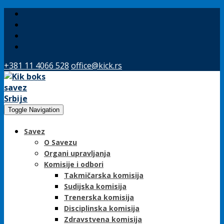
+381 11 4066 528
office@kick.rs
Toggle Navigation
Savez
O Savezu
Organi upravljanja
Komisije i odbori
Takmičarska komisija
Sudijska komisija
Trenerska komisija
Disciplinska komisija
Zdravstvena komisija