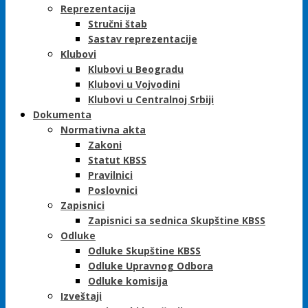
Reprezentacija
Stručni štab
Sastav reprezentacije
Klubovi
Klubovi u Beogradu
Klubovi u Vojvodini
Klubovi u Centralnoj Srbiji
Dokumenta
Normativna akta
Zakoni
Statut KBSS
Pravilnici
Poslovnici
Zapisnici
Zapisnici sa sednica Skupštine KBSS
Odluke
Odluke Skupštine KBSS
Odluke Upravnog Odbora
Odluke komisija
Izveštaji