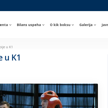
enta
Bilans uspeha
O kik boksu
Galerija
Jav
bije u K1
e u K1