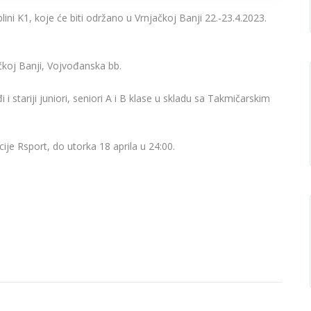
ini K1, koje će biti održano u Vrnjačkoj Banji 22.-23.4.2023.
čkoj Banji, Vojvođanska bb.
i stariji juniori, seniori A i B klase u skladu sa Takmičarskim
cije Rsport, do utorka 18 aprila u 24:00.