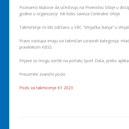
Pozivamo klubove da učestvuju na Prvenstvu Srbije u discipl
godine u organizaciji
Kik boks saveza Centralne Srbije
Takmičenje će biti održano u SRC “Vrnjačka Banja” u Vrnja
Pravo nastupa imaju svi takmičari uzrasnih kategorija: mlađi 
pravilnikom KBSS.
Prijave se mogu izvršiti na portalu Sport Data, preko aplika
Preuzmite zvanični poziv:
Poziv za takmicenje K1 2023