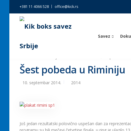
+381 11 4066 528
office@kick.rs
Savez
Dok
Kik boks savez Srbije
>
Vesti
>
2014
>
Šest pobeda u R
Šest pobeda u Riminiju
10. septembar 2014.
2014
Još jedan rezultatski polovično uspešan dan za reprezentac
programu su bili mečevi četvrtine finala, u ring je ulazilo 1