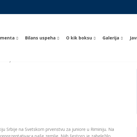
umenta
Bilans uspeha
O kik boksu
Galerija
Ja
iminiju
iju Srbije na Svetskom prvenstvu za juniore u Riminiju. Na
3 reprezentativaca naše zemlje. Njih šestoro je zabeležilo