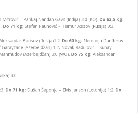
 Mitrović – Pankaj Nandan Gavit (Indija) 3:0 (KO).
Do
63,5 kg:
),
Do 71 kg:
Stefan Paunović – Teimur Azizov (Rusija) 0:3.
leksandar Borisov (Rusija)1:2.
Do 60 kg
:
Nemanja Dunđerov
 Garayzade (Azerbejdžan) 1:2, Novak Radulović – Sunay
Mahmudov (Azerbejdžan) 3:0 (WO).
Do 75 kg:
Aleksandar
ska) 3:0.
:3.
Do 71 kg:
Dušan Šaponja – Elvis Janson (Letonija) 1:2.
Do