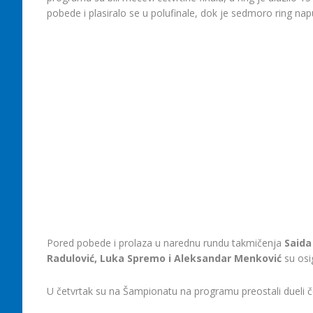
pobede i plasiralo se u polufinale, dok je sedmoro ring nap
Pored pobede i prolaza u narednu rundu takmičenja
Saida
Radulović, Luka Spremo i Aleksandar Menković
su osi
U četvrtak su na Šampionatu na programu preostali dueli četv