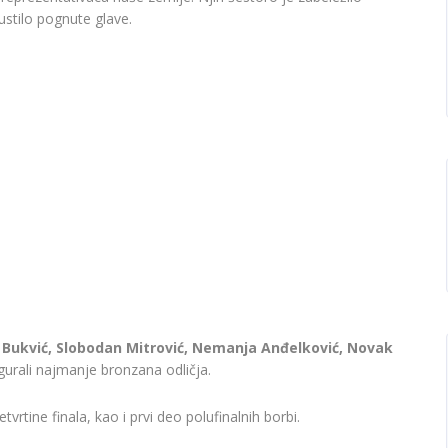
ustilo pognute glave.
 Bukvić, Slobodan Mitrović, Nemanja Anđelković, Novak
gurali najmanje bronzana odličja.
rtine finala, kao i prvi deo polufinalnih borbi.