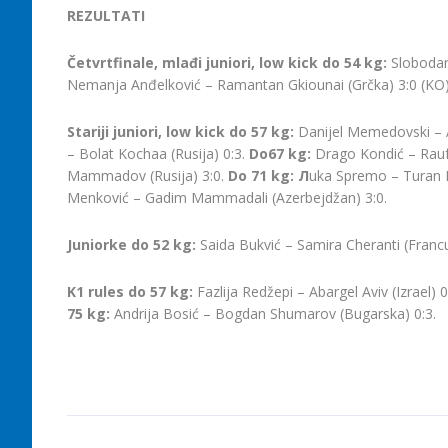
REZULTATI
Četvrtfinale, mlađi juniori, low kick do 54 kg:
Slobodan
Nemanja Anđelković – Ramantan Gkiounai (Grčka) 3:0 (KO
Stariji juniori, low kick
do 57 kg
:
Danijel Memedovski – A
– Bolat Kochaa (Rusija) 0:3.
D
о
67 kg
:
Drago Kondić – Rauf
Mammadov (Rusija) 3:0.
Do 71 kg
: Л
uka Spremo – Turan 
Menković – Gadim Mammadali (Azerbejdžan) 3:0.
Juniorke
do 52 kg:
Saida Bukvić – Samira Cheranti (Francu
K1 rules do 57 kg:
Fazlija Redžepi – Abargel Aviv (Izrael) 0
75 kg:
Andrija Bosić – Bogdan Shumarov (Bugarska) 0:3.