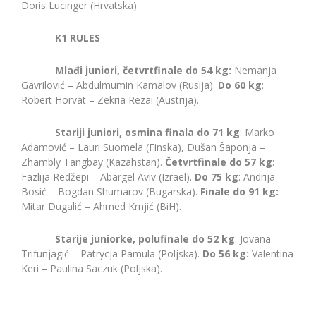
Doris Lucinger (Hrvatska).
K1 RULES
Mlađi juniori, četvrtfinale do 54 kg:
Nemanja
Gavrilović – Abdulmumin Kamalov (Rusija).
Do 60 kg
:
Robert Horvat – Zekria Rezai (Austrija).
Stariji juniori, osmina finala do 71 kg
: Marko
Adamović – Lauri Suomela (Finska), Dušan Šaponja –
Zhambly Tangbay (Kazahstan).
Četvrtfinale do 57 kg
:
Fazlija Redžepi – Abargel Aviv (Izrael).
Do 75 kg
: Andrija
Bosić – Bogdan Shumarov (Bugarska).
Finale do 91 kg:
Mitar Dugalić – Ahmed Krnjić (BiH).
Starije juniorke, polufinale do 52 kg
: Jovana
Trifunjagić – Patrycja Pamula (Poljska).
Do 56 kg:
Valentina
Keri – Paulina Saczuk (Poljska).