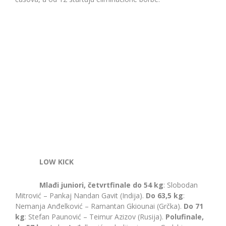
LOW KICK
Mlađi juniori, četvrtfinale do 54 kg
: Slobodan
Mitrović – Pankaj Nandan Gavit (Indija).
Do 63,5 kg
:
Nemanja Anđelković – Ramantan Gkiounai (Grčka).
Do 71
kg
: Stefan Paunović – Teimur Azizov (Rusija).
Polufinale,