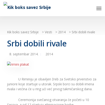
Tog
Nav
Kik boks savez Srbije
>
Vesti
>
2014
>
Srbi dobili rivale
Srbi dobili rivale
8. septembar 2014.
2014
U Riminiju je obavljen žreb za Svetsko prvenstvo za
juniore koje startuje u utorak. Srpski borci su dobili imena
rivala i većina će u ring ući već prvog takmičarskog dana.
Ceremonija svečanog otvaranja će početi u 10
časova, a od 12 startuju eliminacione borbe.