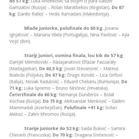
do 57 kg:
Luka Anđelković sa boljim iz para Gadzhi
Gamzatov (Rusija) -. Rolan Maratbekov (Kirgistan).
Do 67
kg
: Danilo Ratkić – Hedis Ramadani (Makedonija).
Mlađe juniorke, polufinale do 60 kg
: Jovana
Ignjatović – Mariana Vilela (Portugalija), Nina Pavlović – Ajla
Vojić (BiH).
Stariji juniori, osmina finala, lou kik do 57 kg
:
Danijel Memdovski – Razajanatovo Elfazar Fazzaraly
(Madagaskar).
Do 63,5 kg
: Jovan Stevanović – Mateus
Bialecki (Poljska).
Do 67 kg:
Drago Kondić – Lica Grifoni
(Italija), Novak Radulović – Eduard Cheliariu (Rumunija).
Do
71 kg:
Luka Spremo – Bruno Ninčević (Hrvatska).
Četvrtfinale do 60 kg
: Nemanja Dunđerov – Bolat
Kochaa (Rusija).
Do 75 kg
: Aleksandar Menković – Gadim
Mammadali (Azerbejdžan).
Polufinale +91 kg:
Srđan
Aleksić – Zalim Khromov (Rusija).
Starije juniorke do 52 kg:
Saida Bukvić – Samira
Cheranti (Francuska).
Do 70 kg:
Dragana Sretenović –