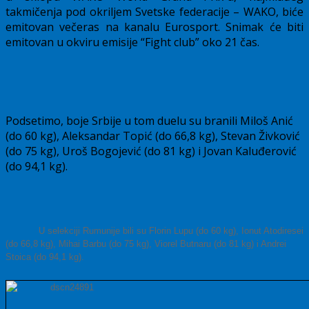
takmičenja pod okriljem Svetske federacije – WAKO, biće
emitovan večeras na kanalu Eurosport. Snimak će biti
emitovan u okviru emisije “Fight club” oko 21 čas.
Podsetimo, boje Srbije u tom duelu su branili Miloš Anić
(do 60 kg), Aleksandar Topić (do 66,8 kg), Stevan Živković
(do 75 kg), Uroš Bogojević (do 81 kg) i Jovan Kaluđerović
(do 94,1 kg).
U selekciji Rumunije bili su Florin Lupu (do 60 kg), Ionut Atodiresei
(do 66,8 kg), Mihai Barbu (do 75 kg), Viorel Butnaru (do 81 kg) i Andrei
Stoica (do 94,1 kg).