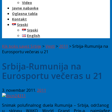
Video
Javne nabavke
Oglasna tabla
Kontakt
Srpski
Srpski
English
Kik boks savez Srbije
>
Vesti
>
2011
>
Srbija-Rumunija na
Eurosportu večeras u 21
Srbija-Rumunija na
Eurosportu večeras u 21
3. novembar 2011.
2011
Snimak polufinalnog duela Rumunija – Srbija, održanog
u sklopu WAKO World Grand Prix-a, najmlađeg