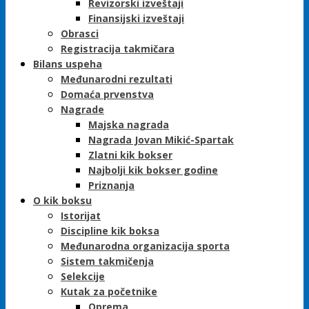
Revizorski izveštaji
Finansijski izveštaji
Obrasci
Registracija takmičara
Bilans uspeha
Međunarodni rezultati
Domaća prvenstva
Nagrade
Majska nagrada
Nagrada Jovan Mikić-Spartak
Zlatni kik bokser
Najbolji kik bokser godine
Priznanja
O kik boksu
Istorijat
Discipline kik boksa
Međunarodna organizacija sporta
Sistem takmičenja
Selekcije
Kutak za početnike
Oprema