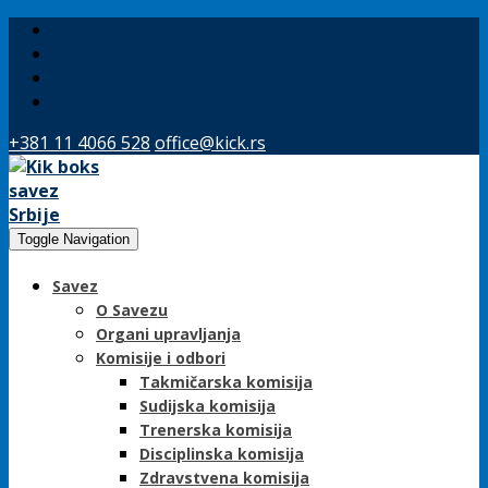
+381 11 4066 528
office@kick.rs
Toggle Navigation
Savez
O Savezu
Organi upravljanja
Komisije i odbori
Takmičarska komisija
Sudijska komisija
Trenerska komisija
Disciplinska komisija
Zdravstvena komisija