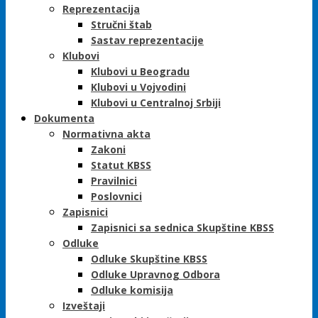
Reprezentacija
Stručni štab
Sastav reprezentacije
Klubovi
Klubovi u Beogradu
Klubovi u Vojvodini
Klubovi u Centralnoj Srbiji
Dokumenta
Normativna akta
Zakoni
Statut KBSS
Pravilnici
Poslovnici
Zapisnici
Zapisnici sa sednica Skupštine KBSS
Odluke
Odluke Skupštine KBSS
Odluke Upravnog Odbora
Odluke komisija
Izveštaji