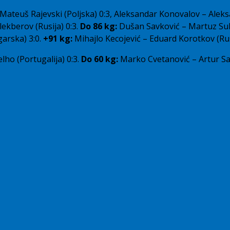
Mateuš Rajevski (Poljska) 0:3, Aleksandar Konovalov – Aleks
Alekberov (Rusija) 0:3.
Do 86 kg:
Dušan Savković – Martuz Sule
garska) 3:0.
+91 kg:
Mihajlo Kecojević – Eduard Korotkov (Rusi
lho (Portugalija) 0:3.
Do 60 kg:
Marko Cvetanović – Artur Sa