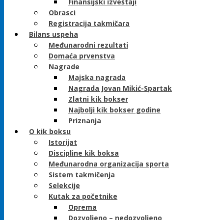
Finansijski izveštaji
Obrasci
Registracija takmičara
Bilans uspeha
Međunarodni rezultati
Domaća prvenstva
Nagrade
Majska nagrada
Nagrada Jovan Mikić-Spartak
Zlatni kik bokser
Najbolji kik bokser godine
Priznanja
O kik boksu
Istorijat
Discipline kik boksa
Međunarodna organizacija sporta
Sistem takmičenja
Selekcije
Kutak za početnike
Oprema
Dozvoljeno – nedozvoljeno