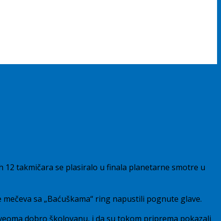
h 12 takmičara se plasiralo u finala planetarne smotre u
sle mečeva sa „Baćuškama“ ring napustili pognute glave.
ki veoma dobro školovanu, i da su tokom priprema pokazali