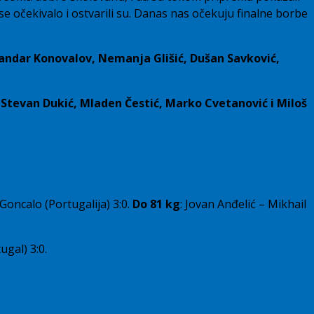
 se očekivalo i ostvarili su. Danas nas očekuju finalne borbe
andar Konovalov, Nemanja Glišić, Dušan Savković,
 Stevan Dukić, Mladen Čestić, Marko Cvetanović i Miloš
oncalo (Portugalija) 3:0.
Do 81 kg
: Jovan Anđelić – Mikhail
ugal) 3:0.