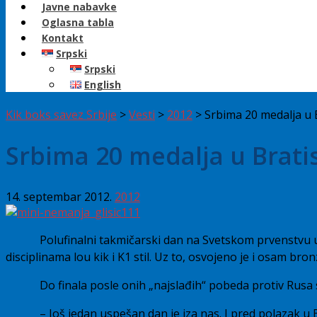
Javne nabavke
Oglasna tabla
Kontakt
Srpski
Srpski
English
Kik boks savez Srbije
>
Vesti
>
2012
>
Srbima 20 medalja u B
Srbima 20 medalja u Bratis
14. septembar 2012.
2012
Polufinalni takmičarski dan na Svetskom prvenstvu u 
disciplinama lou kik i K1 stil. Uz to, osvojeno je i osam bro
Do finala posle onih „najslađih“ pobeda protiv Rusa 
– Još jedan uspešan dan je iza nas. I pred polazak 