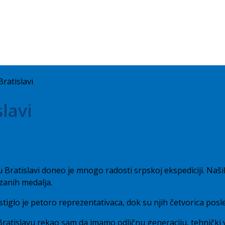
ratislavi
lavi
Bratislavi doneo je mnogo radosti srpskoj ekspediciji. Naši
nzanih medalja.
stiglo je petoro reprezentativaca, dok su njih četvorica po
u Bratislavu rekao sam da imamo odličnu generaciju, tehnič