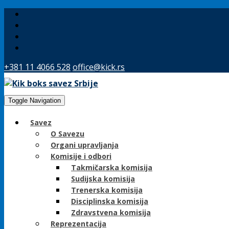
+381 11 4066 528
office@kick.rs
Toggle Navigation
Savez
O Savezu
Organi upravljanja
Komisije i odbori
Takmičarska komisija
Sudijska komisija
Trenerska komisija
Disciplinska komisija
Zdravstvena komisija
Reprezentacija