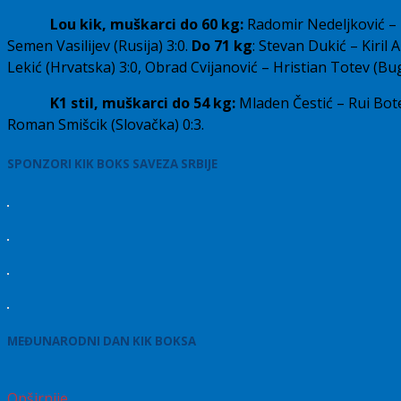
Lou kik, muškarci do 60 kg:
Radomir Nedeljković – 
Semen Vasilijev (Rusija) 3:0.
Do 71 kg
: Stevan Dukić – Kiril 
Lekić (Hrvatska) 3:0, Obrad Cvijanović – Hristian Totev (Bu
K1 stil, muškarci do 54 kg:
Mladen Čestić – Rui Bote
Roman Smišcik (Slovačka) 0:3.
SPONZORI KIK BOKS SAVEZA SRBIJE
MEĐUNARODNI DAN KIK BOKSA
Opširnije…