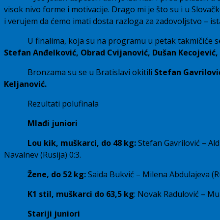
visok nivo forme i motivacije. Drago mi je što su i u Slovač
i verujem da ćemo imati dosta razloga za zadovoljstvo – is
U finalima, koja su na programu u petak takmičiće 
Stefan Anđelković, Obrad Cvijanović, Dušan Kecojević, 
Bronzama su se u Bratislavi okitili
Stefan Gavrilovi
Keljanović.
Rezultati polufinala
Mlađi juniori
Lou kik, muškarci, do 48 kg:
Stefan Gavrilović – Ald
Navalnev (Rusija) 0:3.
Žene, do 52 kg:
Saida Bukvić – Milena Abdulajeva (Ru
K1 stil, muškarci do 63,5 kg
: Novak Radulović – Mu
Stariji juniori