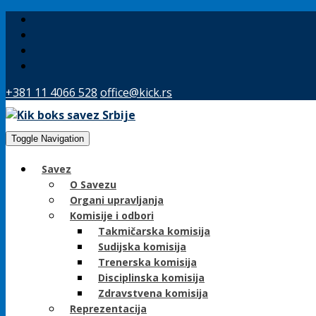
+381 11 4066 528
office@kick.rs
Toggle Navigation
Savez
O Savezu
Organi upravljanja
Komisije i odbori
Takmičarska komisija
Sudijska komisija
Trenerska komisija
Disciplinska komisija
Zdravstvena komisija
Reprezentacija