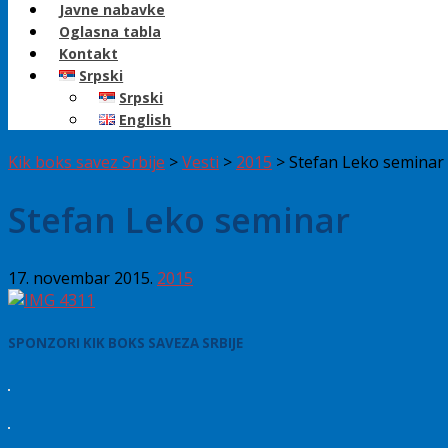
Javne nabavke
Oglasna tabla
Kontakt
Srpski
Srpski
English
Kik boks savez Srbije
>
Vesti
>
2015
>
Stefan Leko seminar
Stefan Leko seminar
17. novembar 2015.
2015
SPONZORI KIK BOKS SAVEZA SRBIJE