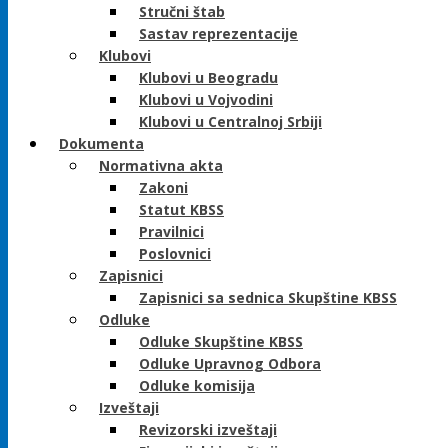
Stručni štab
Sastav reprezentacije
Klubovi
Klubovi u Beogradu
Klubovi u Vojvodini
Klubovi u Centralnoj Srbiji
Dokumenta
Normativna akta
Zakoni
Statut KBSS
Pravilnici
Poslovnici
Zapisnici
Zapisnici sa sednica Skupštine KBSS
Odluke
Odluke Skupštine KBSS
Odluke Upravnog Odbora
Odluke komisija
Izveštaji
Revizorski izveštaji