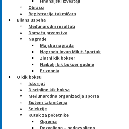
Finansijski izveštaji
Obrasci
Registracija takmičara
Bilans uspeha
Međunarodni rezultati
Domaća prvenstva
Nagrade
Majska nagrada
Nagrada Jovan Mikić-Spartak
Zlatni kik bokser
Najbolji kik bokser godine
Priznanja
O kik boksu
Istorijat
Discipline kik boksa
Međunarodna organizacija sporta
Sistem takmičenja
Selekcije
Kutak za početnike
Oprema
Dozvoljeno – nedozvoljeno