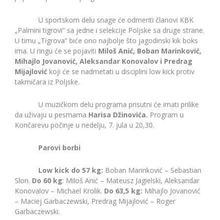
U sportskom delu snage će odmeriti članovi KBK
„Palmini tigrovi“ sa jedne i selekcije Poljske sa druge strane.
U timu „Tigrova“ biće ono najbolje što jagodinski kik boks
ima. U ringu će se pojaviti
Miloš Anić, Boban Marinković,
Mihajlo Jovanović, Aleksandar Konovalov i Predrag
Mijajlović
koji će se nadmetati u disciplini low kick protiv
takmičara iz Poljske.
U muzičkom delu programa prisutni će imati prilike
da uživaju u pesmama
Harisa Džinovića.
Program u
Končarevu počinje u nedelju, 7. jula u 20,30.
Parovi borbi
Low kick do 57 kg:
Boban Marinković – Sebastian
Slon.
Do 60 kg
: Miloš Anić – Mateusz Jagielski, Aleksandar
Konovalov – Michael Krolik.
Do 63,5 kg:
Mihajlo Jovanović
– Maciej Garbaczewski, Predrag Mijajlović – Roger
Garbaczewski.