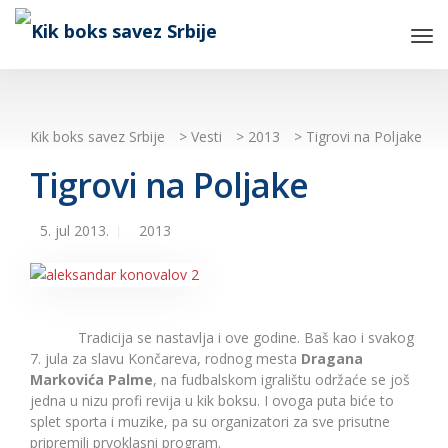
Tog
Nav
Kik boks savez Srbije
>
Vesti
>
2013
>
Tigrovi na Poljake
Tigrovi na Poljake
5. jul 2013.
2013
Tradicija se nastavlja i ove godine. Baš kao i svakog
7. jula za slavu Končareva, rodnog mesta
Dragana
Markovića Palme
, na fudbalskom igralištu održaće se još
jedna u nizu profi revija u kik boksu. I ovoga puta biće to
splet sporta i muzike, pa su organizatori za sve prisutne
pripremili prvoklasni program.