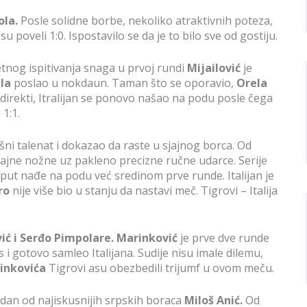
ola.
Posle solidne borbe, nekoliko atraktivnih poteza,
 su poveli 1:0. Ispostavilo se da je to bilo sve od gostiju.
tnog ispitivanja snaga u prvoj rundi
Mijailović
je
ela
poslao u nokdaun. Taman što se oporavio,
Orela
irekti, Itralijan se ponovo našao na podu posle čega
 1:1.
šni talenat i dokazao da raste u sjajnog borca. Od
 sjajne nožne uz pakleno precizne ručne udarce. Serije
 put nađe na podu već sredinom prve runde. Italijan je
ro
nije više bio u stanju da nastavi meč. Tigrovi – Italija
ić i Serđo Pimpolare. Marinković
je prve dve runde
 i gotovo samleo Italijana. Sudije nisu imale dilemu,
inkovića
Tigrovi asu obezbedili trijumf u ovom meču.
jedan od najiskusnijih srpskih boraca
Miloš Anić.
Od