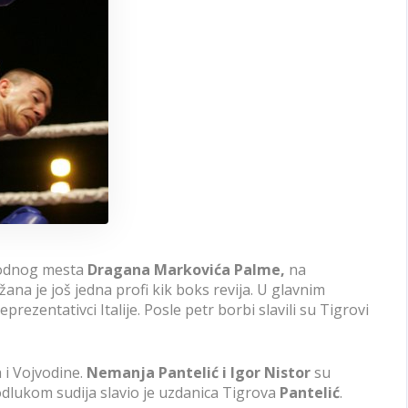
rodnog mesta
Dragana Markovića Palme,
na
na je još jedna profi kik boks revija. U glavnim
eprezentativci Italije. Posle petr borbi slavili su Tigrovi
 i Vojvodine.
Nemanja Pantelić i Igor Nistor
su
odlukom sudija slavio je uzdanica Tigrova
Pantelić
.