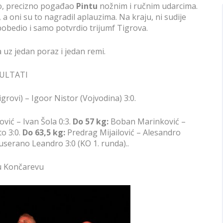
tno, precizno pogađao
Pintu
nožnim i ručnim udarcima.
, a oni su to nagradil aplauzima. Na kraju, ni sudije
pobedio i samo potvrdio trijumf Tigrova.
 uz jedan poraz i jedan remi.
ULTATI
grovi) – Igoor Nistor (Vojvodina) 3:0.
vić – Ivan Šola 0:3.
Do 57 kg:
Boban Marinković –
to 3:0.
Do 63,5 kg:
Predrag Mijailović – Alesandro
userano Leandro 3:0 (KO 1. runda)..
 u Končarevu