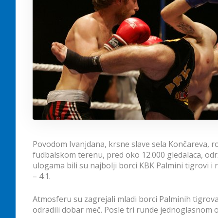
Povodom Ivanjdana, krsne slave sela Končareva, 
fudbalskom terenu, pred oko 12.000 gledalaca, održa
ulogama bili su najbolji borci KBK Palmini tigrovi i r
– 4:1.
Atmosferu su zagrejali mladi borci Palminih tigrova
odradili dobar meč. Posle tri runde jednoglasnom 