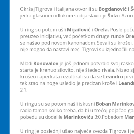
OkršajTigrova i Italijana otvorili su
Bogdanović i Š
jednoglasnom odlukom sudija slavio je
Šola
i Azuri
U ring su potom ušli
Mijailović i Orela.
Posle poče
preuzeo inicijativu, već početkom druge runde
Or
se našao pod novom kanonadom. Sevali su krošei, d
nije mogao da nastavi meč. Tigrovi su izjednačili na
Mladi
Konovalov
je još jednom potvrdio svoj rasko
starta je krenuo silovito, nije štedeo rivala. Nizao
krošeo i aperkata rezultirali su da se
Leandro
prvi
tek stao na noge usledio je precizan kroše i
Leand
2:1.
U ringu su se potom našli iskusni
Boban Marinkov
radio taman koliko treba, da bi u trećoj pojačao gas
pobedu su dodelile
Marinkoviću
3:0.Pobedom
Mar
U ring je poslednji ušao najveća zvezda Tigrova i 