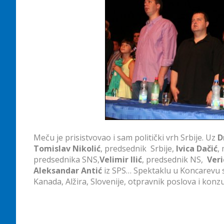
Meču je prisistvovao i sam politički vrh Srbije. Uz
D
Tomislav Nikolić
, predsednik Srbije,
Ivica Dačić
,
predsednika SNS,
Velimir Ilić
, predsednik NS,
Veri
Aleksandar Antić
iz SPS… Spektaklu u Koncarevu su
Kanada, Alžira, Slovenije, otpravnik poslova i konz