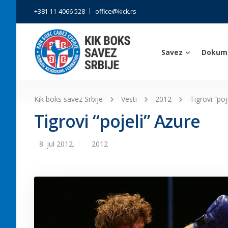
+381 11 4066 528
office@kick.rs
Savez
Dokum
Kik boks savez Srbije
Vesti
2012
Tigrovi “poj
Tigrovi “pojeli” Azure
8. jul 2012.
2012