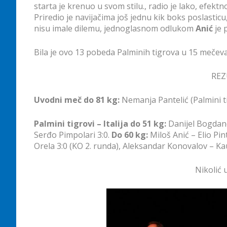
starta je krenuo u svom stilu., radio je lako, efek
Priredio je navijačima još jednu kik boks poslasticu
nisu imale dilemu, jednoglasnom odlukom
Anić
je 
Bila je ovo 13 pobeda Palminih tigrova u 15 mečeva
REZ
Uvodni meč do 81 kg:
Nemanja Pantelić (Palmini ti
Palmini tigrovi – Italija do 51 kg:
Danijel Bogdano
Serđo Pimpolari 3:0.
Do 60 kg:
Miloš Anić – Elio Pin
Orela 3:0 (KO 2. runda), Aleksandar Konovalov – Ka
Nikolić