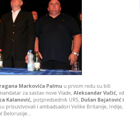
ragana Markovića Palmu
u prvom redu su bili
 mandatar za sastav nove Vlade,
Aleksandar Vučić,
vd
ca Kalanović,
potpredsednik URS,
Dušan Bajatović i
 prisustvovali i ambadsadori Velike Britanije, Indije,
ul Belorusije…