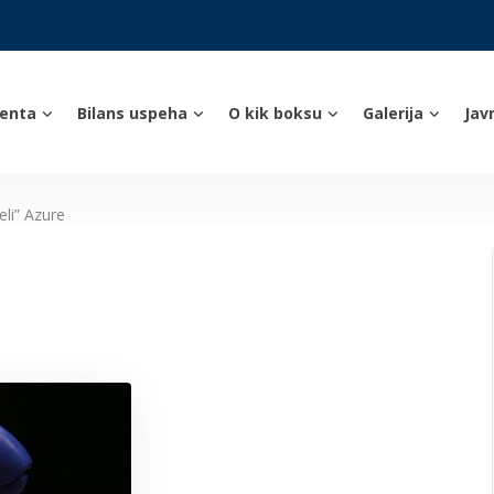
enta
Bilans uspeha
O kik boksu
Galerija
Jav
eli” Azure