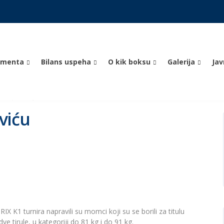
umenta
Bilans uspeha
O kik boksu
Galerija
Ja
 Kaluđeroviću
viću
1 turnira napravili su momci koji su se borili za titulu
dve tirule, u kategoriji do 81 kg i do 91 kg.