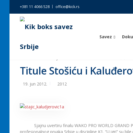
+381 11 4066 528
office@kick.rs
Savez
Dok
Kik boks savez Srbije
>
Vesti
>
2012
>
Titule Stošiću i
Titule Stošiću i Kaluđero
19. jun 2012.
2012
Sjajnu uvertiru finalu WAKO PRO WORLD GRAND PRIX K
profesionalnog prvaka Srbije u discipline K1. “U igri” su bile 