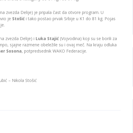
na zvezda Delije) je pripala čast da otvore program. U
avio je
Stošić
i tako postao prvak Srbije u K1 do 81 kg. Pojas
je.
na zvezda Delije) i
Luka Stajić
(Vojvodina) koji su se borili za
mpo, sjajne razmene obeležile su i ovaj meč. Na kraju odluka
ner Sosona
, potpredsednik WAKO Federacije.
ubić – Nikola Stošić