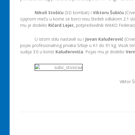
Nikoli Stošiću
(SD kombat) i
Viktoru Šubiću
(Crve
sjajnom meču u kome se borci nisu štedeli odlukom 2:1 sl
mu je dodelio
Ričard Lejer,
potpredsednik WAKO Federaci
U istom stilu nastavili su i
Jovan Kaluđerović
(Crve
pojas profesionalnog prvaka Srbije u K1 do 91 kg. Visok te
sudija 3:0 u korist
Kaluđerovića
. Pojas mu je dodelio
Ver
Viktor Š