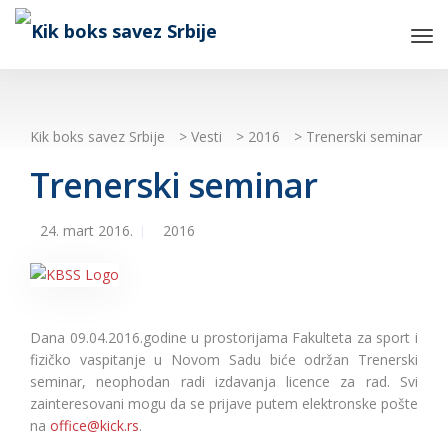
Tog
Nav
Kik boks savez Srbije
>
Vesti
>
2016
>
Trenerski seminar
Trenerski seminar
24. mart 2016.
2016
Dana 09.04.2016.godine u prostorijama Fakulteta za sport i
fizičko vaspitanje u Novom Sadu biće održan Trenerski
seminar, neophodan radi izdavanja licence za rad. Svi
zainteresovani mogu da se prijave putem elektronske pošte
na
office@kick.rs
.