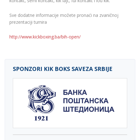
kontakt, semi kontakt, kik lajt, ful kontakt i lou kik.
Sve dodatne informacije možete pronaći na zvaničnoj
prezentaciji turnira
http://www.kickboxing.ba/bih-open/
SPONZORI KIK BOKS SAVEZA SRBIJE