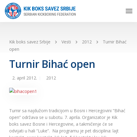
Tog
Nav
Kik boks savez Srbije
Vesti
2012
Turnir Bihać
open
Turnir Bihać open
2. april 2012.
2012
Turnir sa najdužom tradicijom u Bosni i Hercegovini “Bihać
open” održava se u subotu. 7. aprila. Organizator je Kik
boks savez Bosne i Hercegovine, a takmičenje će se
odvijati u hali “Luke”. Na programu je pet disciplina: lajt