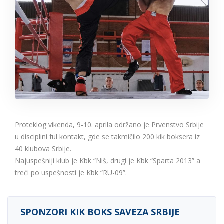
Proteklog vikenda, 9-10. aprila održano je Prvenstvo Srbije
u disciplini ful kontakt, gde se takmičilo 200 kik boksera iz
40 klubova Srbije.
Najuspešniji klub je Kbk “Niš, drugi je Kbk “Sparta 2013” a
treći po uspešnosti je Kbk “RU-09”.
SPONZORI KIK BOKS SAVEZA SRBIJE