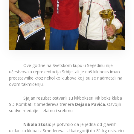
Ove godine na Svetskom kupu u Segedinu nije
učestvovala reprezentacija Srbije, ali je naš kik boks imao
predstavnike kroz nekoliko klubova koji su se nadmetali na
ovom takmičenju.
Sjajan rezultat ostvarili su kikbokseri Kik boks kluba
SD Kombat iz Smedereva trenera
Dejana Pavića
. Osvojili
su dve medalje – zlatnu i srebrnu.
Nikola Stošić
je potvrdio da je jedna od glavnih
uzdanica kluba iz Smedereva. U kategoriji do 81 kg
ostvario