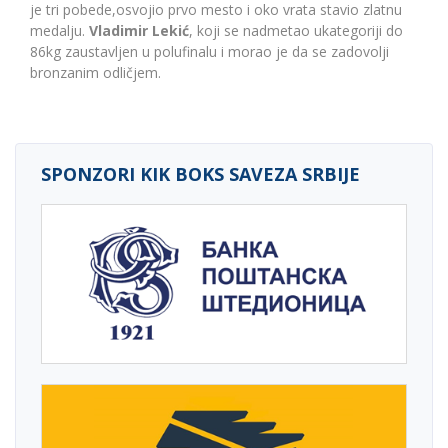
je tri pobed
e,
osvojio prvo mesto
i oko vrata stavio zlatnu
medalju.
Vladimir Lekić
, koji se nadmetao u
kategoriji
do
86kg zaustavljen u polufinalu i morao
je da se
zadovolji
bronzan
i
m
odličjem
.
SPONZORI KIK BOKS SAVEZA SRBIJE