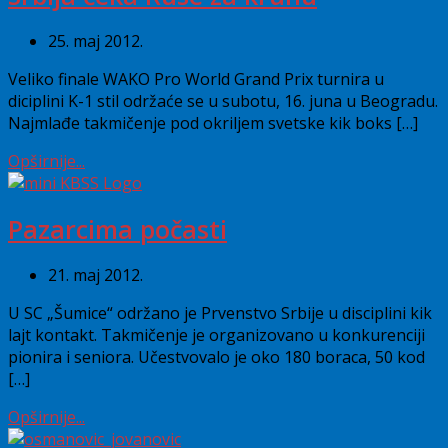
25. maj 2012.
Veliko finale WAKO Pro World Grand Prix turnira u
diciplini K-1 stil održaće se u subotu, 16. juna u Beogradu.
Najmlađe takmičenje pod okriljem svetske kik boks […]
Opširnije...
Pazarcima počasti
21. maj 2012.
U SC „Šumice“ održano je Prvenstvo Srbije u disciplini kik
lajt kontakt. Takmičenje je organizovano u konkurenciji
pionira i seniora. Učestvovalo je oko 180 boraca, 50 kod
[…]
Opširnije...