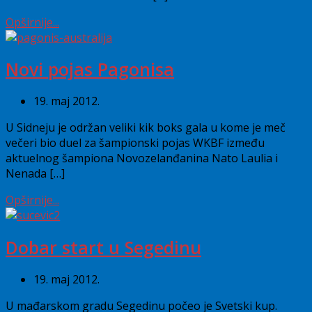
Opširnije...
Novi pojas Pagonisa
19. maj 2012.
U Sidneju je održan veliki kik boks gala u kome je meč
večeri bio duel za šampionski pojas WKBF između
aktuelnog šampiona Novozelanđanina Nato Laulia i
Nenada […]
Opširnije...
Dobar start u Segedinu
19. maj 2012.
U mađarskom gradu Segedinu počeo je Svetski kup.