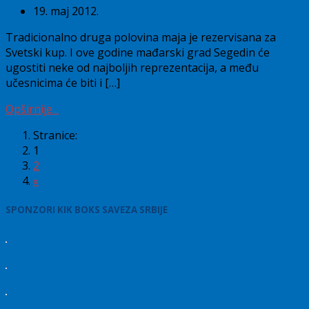
19. maj 2012.
Tradicionalno druga polovina maja je rezervisana za
Svetski kup. I ove godine mađarski grad Segedin će
ugostiti neke od najboljih reprezentacija, a među
učesnicima će biti i […]
Opširnije...
Stranice:
1
2
»
SPONZORI KIK BOKS SAVEZA SRBIJE