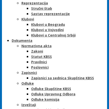
Reprezentacija
Stručni štab
Sastav reprezentacije
Klubovi
Klubovi u Beogradu
Klubovi u Vojvodini
Klubovi u Centralnoj Srbiji
Dokumenta
Normativna akta
Zakoni
Statut KBSS
Pravilnici
Poslovnici
Zapisnici
Zapisnici sa sednica Skupštine KBSS
Odluke
Odluke Skupštine KBSS
Odluke Upravnog Odbora
Odluke komisija
Izveštaji