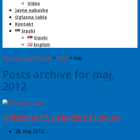
Video
Javne nabavke
Oglasna tabla
Kontakt
Srpski
Srpski
English
Kik boks savez Srbije
>
2012
>
maj
Posts archive for maj,
2012
Odloženo PS za kadete i juniore
28. maj 2012.