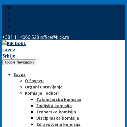
+381 11 4066 528
office@kick.rs
Toggle Navigation
Savez
O Savezu
Organi upravljanja
Komisije i odbori
Takmičarska komisija
Sudijska komisija
Trenerska komisija
Disciplinska komisija
Zdravstvena komisija