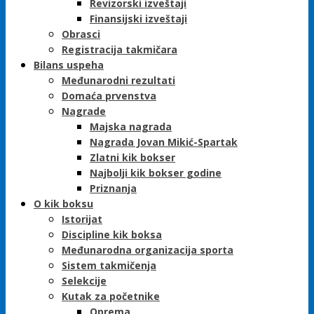
Revizorski izveštaji
Finansijski izveštaji
Obrasci
Registracija takmičara
Bilans uspeha
Međunarodni rezultati
Domaća prvenstva
Nagrade
Majska nagrada
Nagrada Jovan Mikić-Spartak
Zlatni kik bokser
Najbolji kik bokser godine
Priznanja
O kik boksu
Istorijat
Discipline kik boksa
Međunarodna organizacija sporta
Sistem takmičenja
Selekcije
Kutak za početnike
Oprema