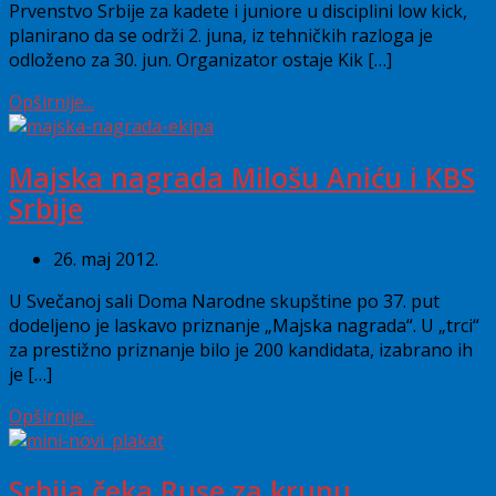
Prvenstvo Srbije za kadete i juniore u disciplini low kick,
planirano da se održi 2. juna, iz tehničkih razloga je
odloženo za 30. jun. Organizator ostaje Kik […]
Opširnije...
Majska nagrada Milošu Aniću i KBS
Srbije
26. maj 2012.
U Svečanoj sali Doma Narodne skupštine po 37. put
dodeljeno je laskavo priznanje „Majska nagrada“. U „trci“
za prestižno priznanje bilo je 200 kandidata, izabrano ih
je […]
Opširnije...
Srbija čeka Ruse za krunu