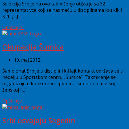
Selekcija Srbije na ovo takmičenje otišla je sa 32
reprezentativca koji se nadmeću u disciplinama lou kik i
K-1. […]
Opširnije...
Okupacija Šumica
19. maj 2012.
Šampionat Srbije u disciplini kil lajt kontakt održava se u
nedelju u Sportskom centru „Šumice“. Takmičenje se
organizuje u konkurenciji pionira i seniora u muškoj i
ženskoj […]
Opširnije...
Srbi osvajaju Segedin