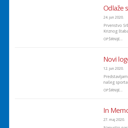
Odlaže s
24. jun 2020.
Prvenstvo Sr
Kriznog štaba
OPŠIRNIJE...
Novi log
12. jun 2020.
Predstavljamo 
našeg sporta 
OPŠIRNIJE...
In Memo
27. maj 2020.
Napustio nas 