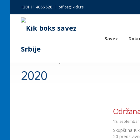
+381 11 4066 528
office@kick.rs
Savez
Dok
Kik boks savez Srbije
>
Vesti
>
2020
2020
Održana 
18. septembar
Skupština Ki
20 predstavni