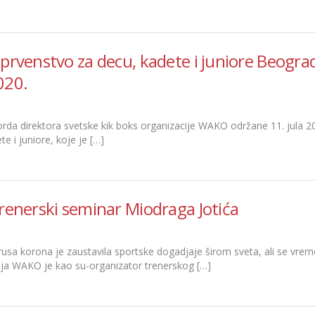
prvenstvo za decu, kadete i juniore Beogra
020.
orda direktora svetske kik boks organizacije WAKO održane 11. jula
te i juniore, koje je […]
renerski seminar Miodraga Jotića
usa korona je zaustavila sportske dogadjaje širom sveta, ali se vrem
ija WAKO je kao su-organizator trenerskog […]