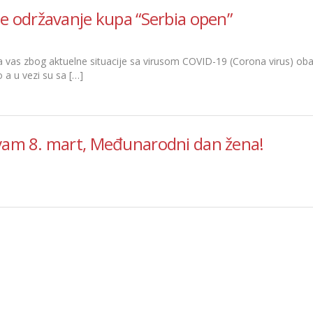
e održavanje kupa “Serbia open”
 vas zbog aktuelne situacije sa virusom COVID-19 (Corona virus) ob
a u vezi su sa […]
vam 8. mart, Međunarodni dan žena!