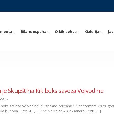
umenta
Bilans uspeha
O kik boksu
Galerija
Ja
je Skupština Kik boks saveza Vojvodine
 2020.
k boks saveza Vojvodine je uspešno održana 12. septembra 2020. godin
ka klubova, i to: SU „TRON“ Novi Sad – Aleksandra Krstić […]