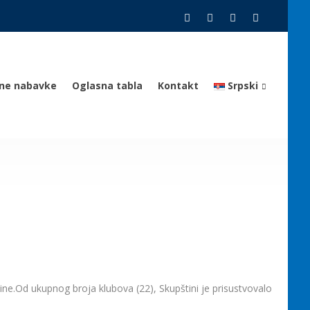
vne nabavke
Oglasna tabla
Kontakt
Srpski
e.Od ukupnog broja klubova (22), Skupštini je prisustvovalo