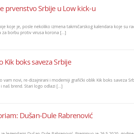
e prvenstvo Srbije u Low kick-u
bije koje je, posle nekoliko izmena takmičarskog kalendara koje su 
 za borbu protiv virusa korona […]
o Kik boks saveza Srbije
vam novi, re-dizajnirani i moderniji grafički oblik Kik boks saveza Srbij
i naš brend. Stari logo odlazi […]
riam: Dušan-Dule Rabrenović
je legendarni Dušan-Dule Rabrenović. Preminuo je 26.5.2020. godine.