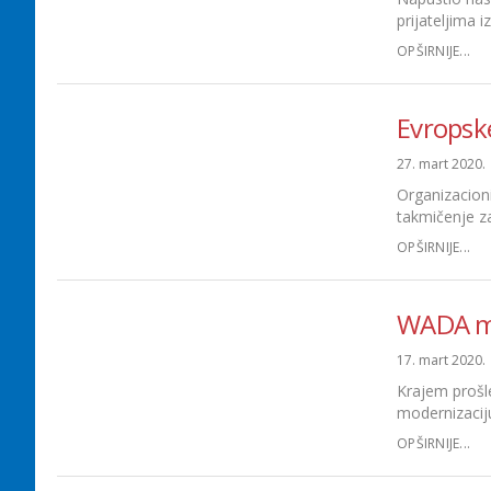
prijateljima 
OPŠIRNIJE...
Evropske
27. mart 2020.
Organizacioni
takmičenje za
OPŠIRNIJE...
WADA mob
17. mart 2020.
Krajem prošle
modernizaciju
OPŠIRNIJE...