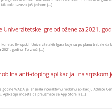
iz Kik boks saveza još jednom […]
 Univerzitetske Igre odložene za 2021. god
 komitet Evropskih Univerzitetskih Igara koje su po planu trebale d
 2021. godinu. To znači […]
ilna anti-doping aplikacija i na srpskom j
 godine WADA je lansirala interaktivnu mobilnu aplikaciju Athlete Cen
. Aplikaciju možete da preuzmete sa App Store ili […]