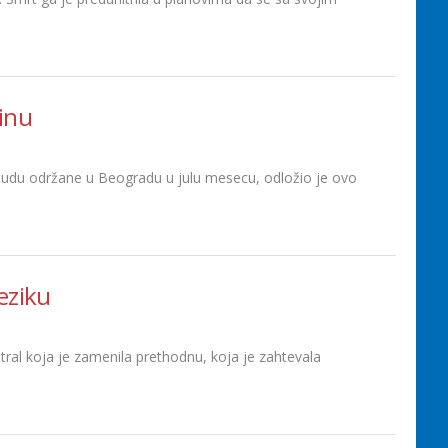
inu
a budu održane u Beogradu u julu mesecu, odložio je ovo
eziku
tral koja je zamenila prethodnu, koja je zahtevala