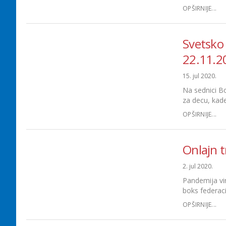
OPŠIRNIJE...
Svetsko 
22.11.2
15. jul 2020.
Na sednici B
za decu, kade
OPŠIRNIJE...
Onlajn t
2. jul 2020.
Pandemija vir
boks federac
OPŠIRNIJE...