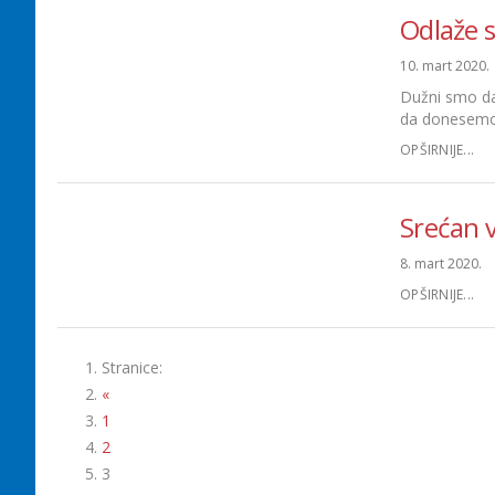
Odlaže s
10. mart 2020.
Dužni smo da
da donesemo 
OPŠIRNIJE...
Srećan 
8. mart 2020.
OPŠIRNIJE...
Stranice:
«
1
2
3