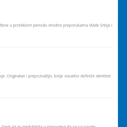
rađene u proteklom periodu shodno preporukama Vlade Srbije i
e. Originalan i prepoznatljiv, bolje vizuelno definiše identitet
 Smrt ga je preduhitrila u planovima da se sa svojim