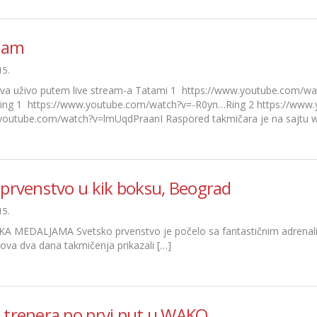
ream
15.
va uživo putem live stream-a Tatami 1 https://www.youtube.com/
g 1 https://www.youtube.com/watch?v=-R0yn…Ring 2 https://www.
.youtube.com/watch?v=lmUqdPraanI Raspored takmičara je na saj
 prvenstvo u kik boksu, Beograd
15.
MEDALJAMA Svetsko prvenstvo je počelo sa fantastičnim adrenalins
 ova dva dana takmičenja prikazali […]
 trenera po prvi put u WAKO