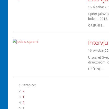
18. oktobar 20
Ljubo Jalovi 
boksa, 2013. 
OPŠIRNIJE...
Intervju
16. oktobar 20
U susret Sve
direktorom K
OPŠIRNIJE...
Stranice:
«
1
2
3