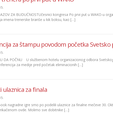
15.
AZOV ZA BUDUĆNOSTUčesnici kongresa Po prvi put u WAKO-u organiz
ja imena trenerske branše u kik boksu, kao […]
ncija za štampu povodom početka Svetsko 
15.
DA POČNU U službenom hotelu organizacionog odbora Svetskog prve
ferencija za medije pred početak eliminacionih […]
i ulaznica za finala
15.
ok nagradne igre smo po podelili ulaznice za finalne mečeve 30. Ok
ikačenom ovde. Molimo sve dobitnike […]