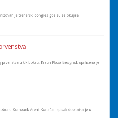
ovan je trenerski congres gde su se okupila
prvenstva
nstva u kik boksu, Kraun Plaza Beograd, upriličena je
tobra u Kombank Areni. Konačan spisak dobitnika je u