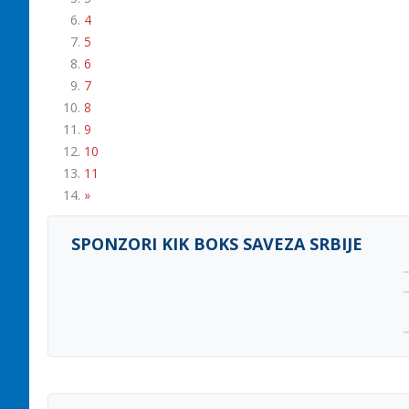
4
5
6
7
8
9
10
11
»
SPONZORI KIK BOKS SAVEZA SRBIJE