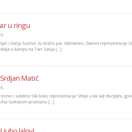
ar u ringu
15.
pić i Sanja Sučević su bračni par, kikbokseri, članovi reprezentacije 
dalja u kampu na Tari. Sanja […]
 Srdjan Matić
15.
 trener i selektor Kik boks reprezentacije Srbije u kik lajt disciplini
a Svetskom prvenstvu […]
 Ljubo Jalovi