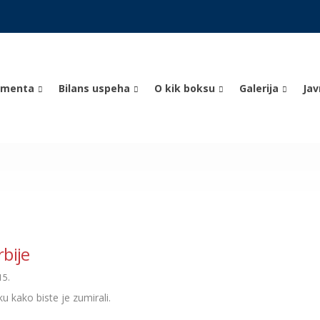
umenta
Bilans uspeha
O kik boksu
Galerija
Ja
bije
15.
iku kako biste je zumirali.