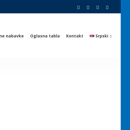
vne nabavke
Oglasna tabla
Kontakt
Srpski