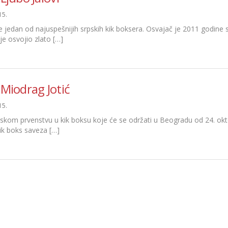
15.
je jedan od najuspešnijih srpskih kik boksera. Osvajač je 2011 godine 
je osvojio zlato […]
 Miodrag Jotić
15.
tskom prvenstvu u kik boksu koje će se održati u Beogradu od 24. o
ik boks saveza […]